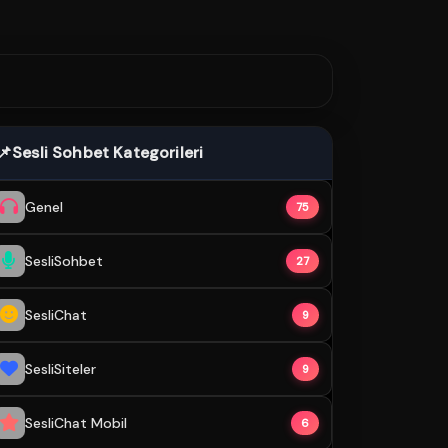
📌
Sesli Sohbet Kategorileri
Genel
75
SesliSohbet
27
SesliChat
9
SesliSiteler
9
SesliChat Mobil
6