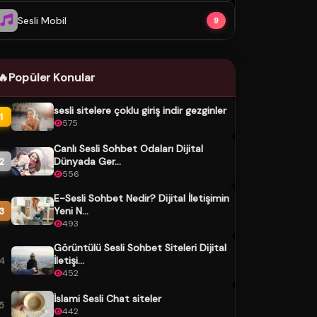
Sesli Mobil
9
🔥
Popüler Konular
sesli sitelere çoklu giriş indir gezginler
1
575
Canlı Sesli Sohbet Odaları Dijital
Dünyada Ger...
2
556
E-Sesli Sohbet Nedir? Dijital İletişimin
Yeni N...
3
493
Görüntülü Sesli Sohbet Siteleri Dijital
İletişi...
4
452
İslami Sesli Chat siteler
5
442