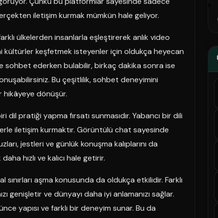
 görüyor. Çünkü bu platformlar sayesinde sadece
rçekten iletişim kurmak mümkün hale geliyor.
farklı ülkelerden insanlarla eşleştirerek anlık video
ni kültürler keşfetmek isteyenler için oldukça heyecan
yle sohbet ederken bulabilir, birkaç dakika sonra ise
uşabilirsiniz. Bu çeşitlilik, sohbet deneyimini
ir hikâyeye dönüşür.
 dil pratiği yapma fırsatı sunmasıdır. Yabancı bir dili
ilerle iletişim kurmaktır. Görüntülü chat sayesinde
zları, jestleri ve günlük konuşma kalıplarını da
aha hızlı ve kalıcı hale getirir.
sınırları aşma konusunda da oldukça etkilidir. Farklı
zı genişletir ve dünyayı daha iyi anlamanızı sağlar.
üşünce yapısı ve farklı bir deneyim sunar. Bu da