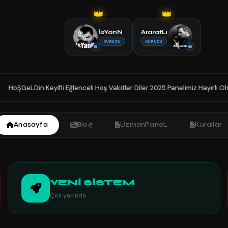
👑
👑
İsYanN
AraratLı
KURUCU
KURUCU
celi Hoş Vakitler Diler 2025 Panelimiz Hayırlı Olsun. Sohbetin Tek Adresin
Anasayfa
Blog
UzmanPaneL
Kurallar
YENİ SİSTEM
Çok yakında