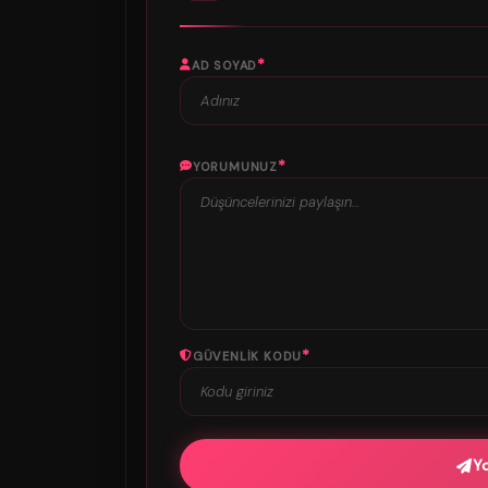
*
AD SOYAD
*
YORUMUNUZ
*
GÜVENLIK KODU
Y