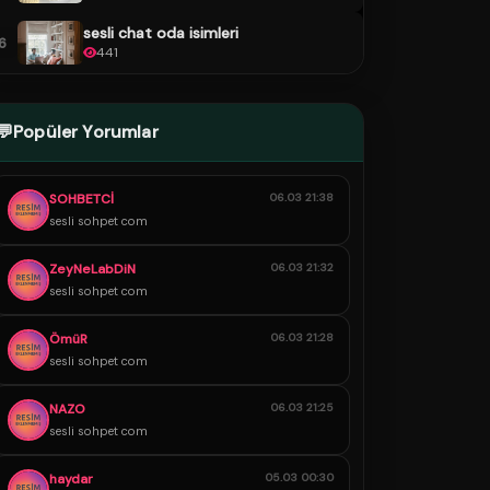
sesli chat oda isimleri
6
441
💬
Popüler Yorumlar
SOHBETCİ
06.03 21:38
sesli sohpet com
ZeyNeLabDiN
06.03 21:32
sesli sohpet com
ÖmüR
06.03 21:28
sesli sohpet com
NAZO
06.03 21:25
sesli sohpet com
haydar
05.03 00:30