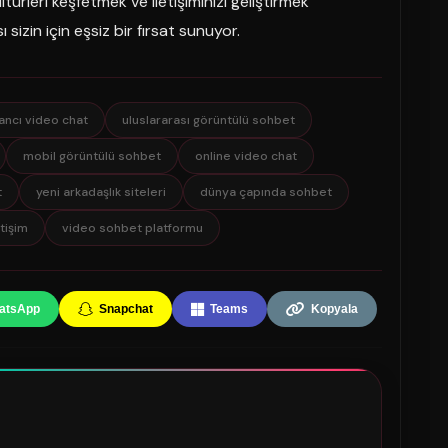
ltürleri keşfetmek ve iletişiminizi geliştirmek
sizin için eşsiz bir fırsat sunuyor.
ancı video chat
uluslararası görüntülü sohbet
mobil görüntülü sohbet
online video chat
t
yeni arkadaşlık siteleri
dünya çapında sohbet
tişim
video sohbet platformu
atsApp
Snapchat
Teams
Kopyala