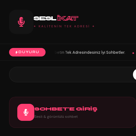
SESL
IKAT
✦ KALİTENİN TEK ADRESİ ✦
 Sohbetin Tek Adresindesiniz İyi Sohbetler.
HoŞGeLDin Keyifli Eğlen
DUYURU
◆
SOHBET'E GİRİŞ
Sesli & görüntülü sohbet