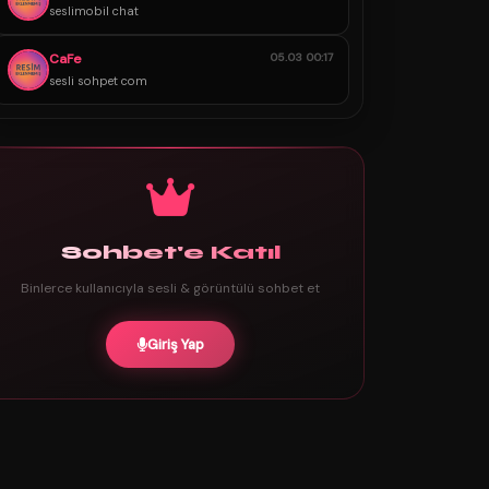
seslimobil chat
CaFe
05.03 00:17
sesli sohpet com
Sohbet'e Katıl
Binlerce kullanıcıyla sesli & görüntülü sohbet et
Giriş Yap