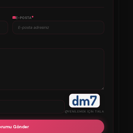
*
E-POSTA
YENILEMEK IÇIN TIKLA
orumu Gönder