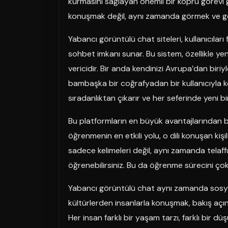
kurmasını sağlayan önemli bir köprü görevi
konuşmak değil, aynı zamanda görmek ve ge
Yabancı görüntülü chat siteleri, kullanıcıları 
sohbet imkanı sunar. Bu sistem, özellikle ye
vericidir. Bir anda kendinizi Avrupa’dan biri
bambaşka bir coğrafyadan bir kullanıcıyla kon
sıradanlıktan çıkarır ve her seferinde yeni b
Bu platformların en büyük avantajlarından biri
öğrenmenin en etkili yolu, o dili konuşan kiş
sadece kelimeleri değil, aynı zamanda telaffu
öğrenebilirsiniz. Bu da öğrenme sürecini çok d
Yabancı görüntülü chat aynı zamanda sosyal 
kültürlerden insanlarla konuşmak, bakış açını
Her insan farklı bir yaşam tarzı, farklı bir d