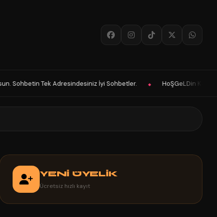
desiniz İyi Sohbetler.
HoŞGeLDin Keyifli Eğlenceli Hoş Vakitler Dile
◆
YENİ ÜYELİK
Ücretsiz hızlı kayıt