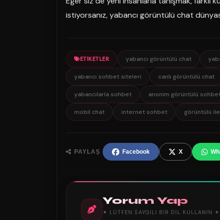
Eğer siz de yeni insanlarla tanışmak, farklı kü
istiyorsanız, yabancı görüntülü chat dünyası 
yabancı görüntülü chat
yab
ETIKETLER
yabancı sohbet siteleri
canlı görüntülü chat
yabancılarla sohbet
anonim görüntülü sohbe
mobil chat
internet sohbet
görüntülü ile
PAYLAŞ
Facebook
X
Wh
Yorum Yap
✦ LÜTFEN SAYGILI BIR DIL KULLANIN ✦