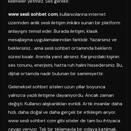
kelimeler yetmez. Ses gerekir.
www sesli sohbet com
, kullanıcılarına internet
üzerinden anlık sesli iletişim imkânı sunan bir platform
anlayışını temsil eder. Burada iletişim, klasik
mesajlaşma uygulamalarından farklıdır. Yazarsınız ve
beklersiniz… ama sesli sohbet ortamında beklenti
süresi kısalır. Anında yanıt alırsınız. Karşınızdaki kişinin
ses tonunu, enerjisini, hatta ruh halini hissedersiniz. Bu,
dijital ortamda nadir bulunan bir samimiyettir.
Geleneksel sohbet siteleri uzun yıllar boyunca
yalnızca yazılı iletişime dayanıyordu. Ancak zaman
değişti. Kullanıcı alışkanlıkları evrildi. Artık insanlar daha
hızlı, daha doğal ve daha gerçek bir etkileşim arıyor.
www sesli sohbet com gibi siteler de tam bu ihtiyaca
cevap veriyor. Tek bir tıklamayla bir odaya katılmak,