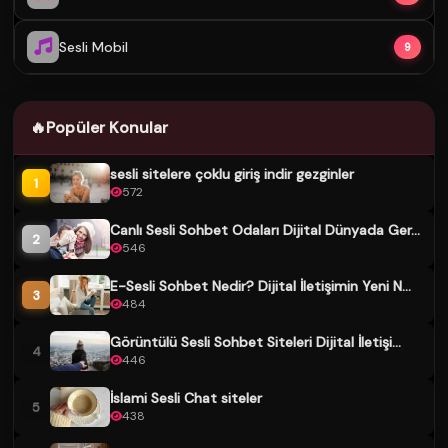
Sesli Mobil
9
🔥
Popüler Konular
sesli sitelere çoklu giriş indir gezginler
1
572
Canlı Sesli Sohbet Odaları Dijital Dünyada Ger...
2
546
E-Sesli Sohbet Nedir? Dijital İletişimin Yeni N...
3
484
Görüntülü Sesli Sohbet Siteleri Dijital İletişi...
4
446
İslami Sesli Chat siteler
5
438