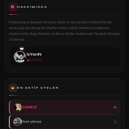
HAKKIMIZDA
Kullanıcılara Seviyeli Ücretsiz Sesli ve Görüntülü Sohbet Etmek
Amacıyla Kurulmuş Bir Platformdur.Lütfen Sitemiz Kurallarına
Uyalım.Küfür,Argo,Reklam ve Kırıcı Sözler Kullanmak Yasaktır.Seviyeli
Ortamda ...
👑
İsYanN
KURUCU
EN AKTIF ÜYELER
CANKIZ
fırat yılmaz