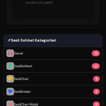
yorumu siz yapın!
📌
Sesli Sohbet Kategorileri
Genel
75
SesliSohbet
27
SesliChat
9
SesliSiteler
9
SesliChat Mobil
6