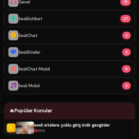
Genel
75
SesliSohbet
27
SesliChat
9
SesliSiteler
9
SesliChat Mobil
6
Sesli Mobil
9
🔥
Popüler Konular
sesli sitelere çoklu giriş indir gezginler
1
563