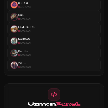
u Z a q
22.03.2026
GülL
10.03.2026
LeyLiGüZeL
10.03.2026
NuRCaN
10.03.2026
KumRu
10.03.2026
ZiLan
10.03.2026
Uzman
PaneL