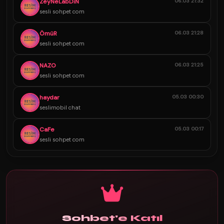
ZeyNeLabDiN
06.03 21:32
sesli sohpet com
ÖmüR
06.03 21:28
sesli sohpet com
NAZO
06.03 21:25
sesli sohpet com
haydar
05.03 00:30
seslimobil chat
CaFe
05.03 00:17
sesli sohpet com
Sohbet'e Katıl