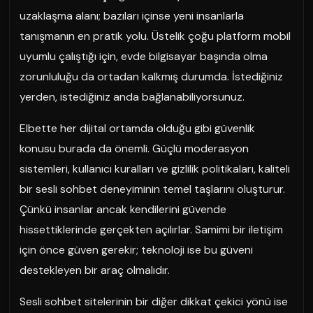
uzaklaşma alanı; bazıları içinse yeni insanlarla
tanışmanın en pratik yolu. Üstelik çoğu platform mobil
uyumlu çalıştığı için, evde bilgisayar başında olma
zorunluluğu da ortadan kalkmış durumda. İstediğiniz
yerden, istediğiniz anda bağlanabiliyorsunuz.
Elbette her dijital ortamda olduğu gibi güvenlik
konusu burada da önemli. Güçlü moderasyon
sistemleri, kullanıcı kuralları ve gizlilik politikaları, kaliteli
bir sesli sohbet deneyiminin temel taşlarını oluşturur.
Çünkü insanlar ancak kendilerini güvende
hissettiklerinde gerçekten açılırlar. Samimi bir iletişim
için önce güven gerekir; teknoloji ise bu güveni
destekleyen bir araç olmalıdır.
Sesli sohbet sitelerinin bir diğer dikkat çekici yönü ise