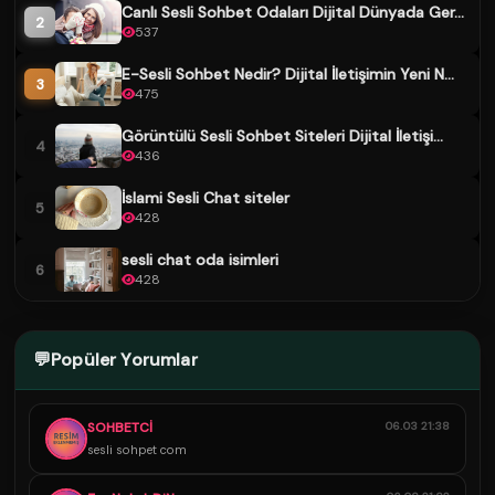
Canlı Sesli Sohbet Odaları Dijital Dünyada Ger...
2
537
E-Sesli Sohbet Nedir? Dijital İletişimin Yeni N...
3
475
Görüntülü Sesli Sohbet Siteleri Dijital İletişi...
4
436
İslami Sesli Chat siteler
5
428
sesli chat oda isimleri
6
428
💬
Popüler Yorumlar
SOHBETCİ
06.03 21:38
sesli sohpet com