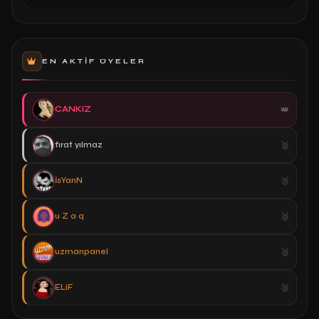
EN AKTIF ÜYELER
CANKIZ
fırat yılmaz
İsYanN
u Z a q
uzmanpanel
ELiF