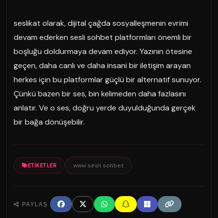
seslikat olarak, dijital çağda sosyalleşmenin evrimi
devam ederken sesli sohbet platformları önemli bir
boşluğu doldurmaya devam ediyor. Yazının ötesine
geçen, daha canlı ve daha insani bir iletişim arayan
herkes için bu platformlar güçlü bir alternatif sunuyor.
Çünkü bazen bir ses, bin kelimeden daha fazlasını
anlatır. Ve o ses, doğru yerde duyulduğunda gerçek
bir bağa dönüşebilir.
www sesli sohbet
ETIKETLER
PAYLAŞ