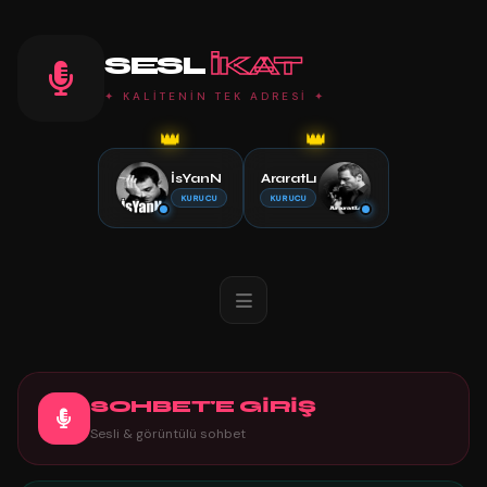
SESL
IKAT
✦ KALİTENİN TEK ADRESİ ✦
👑
👑
İsYanN
AraratLı
KURUCU
KURUCU
SOHBET'E GİRİŞ
Sesli & görüntülü sohbet