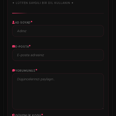
✦ LÜTFEN SAYGILI BIR DIL KULLANIN ✦
*
AD SOYAD
*
E-POSTA
*
YORUMUNUZ
*
GÜVENLIK KODU