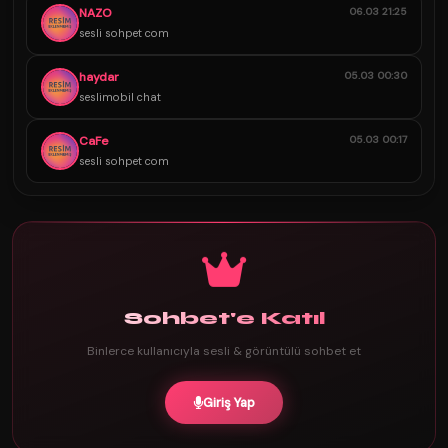
NAZO
06.03 21:25
sesli sohpet com
haydar
05.03 00:30
seslimobil chat
CaFe
05.03 00:17
sesli sohpet com
Sohbet'e Katıl
Binlerce kullanıcıyla sesli & görüntülü sohbet et
Giriş Yap