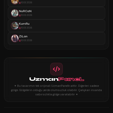
10.03.2026
NuRCaN
10.03.2026
KumRu
10.03.2026
ZiLan
10.03.2026
Uzman
PaneL
✦ Bu tasarımın tek orijinali UzmanPanel'e aittir. Diğerleri sadece
gölge. Gölgelerin olduğu yerde olumsuzluk olabilir. Çalışkan insanda
sabırsızlıkla gölge yaratabilir ✦