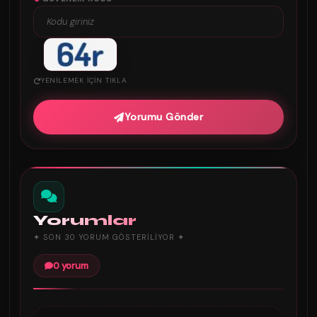
YENILEMEK IÇIN TIKLA
Yorumu Gönder
Yorumlar
✦ SON 30 YORUM GÖSTERILIYOR ✦
0 yorum