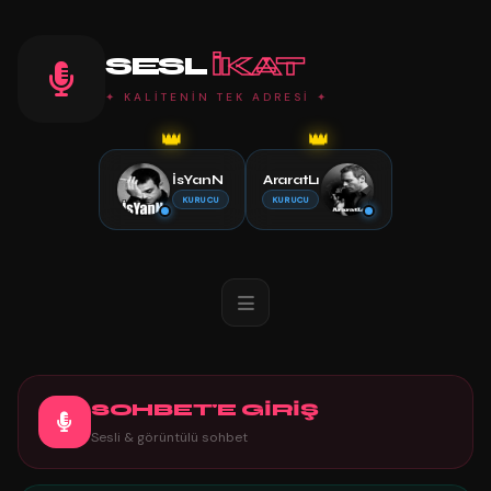
SESL
IKAT
✦ KALİTENİN TEK ADRESİ ✦
👑
👑
İsYanN
AraratLı
KURUCU
KURUCU
SOHBET'E GİRİŞ
Sesli & görüntülü sohbet