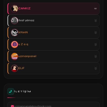
CANKIZ
fırat yılmaz
İsYanN
u Z a q
uzmanpanel
ELiF
İLETIŞIM
uzmanpanel@outlook.com