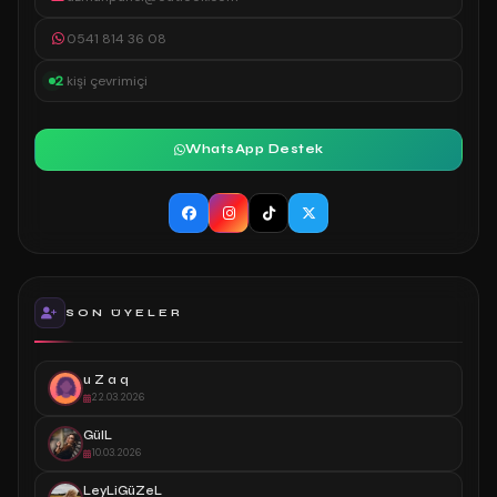
0541 814 36 08
2
kişi çevrimiçi
WhatsApp Destek
SON ÜYELER
u Z a q
22.03.2026
GülL
10.03.2026
LeyLiGüZeL