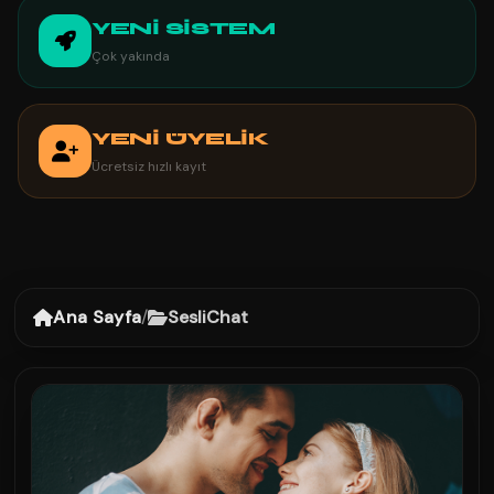
YENİ SİSTEM
Çok yakında
YENİ ÜYELİK
Ücretsiz hızlı kayıt
Ana Sayfa
/
SesliChat