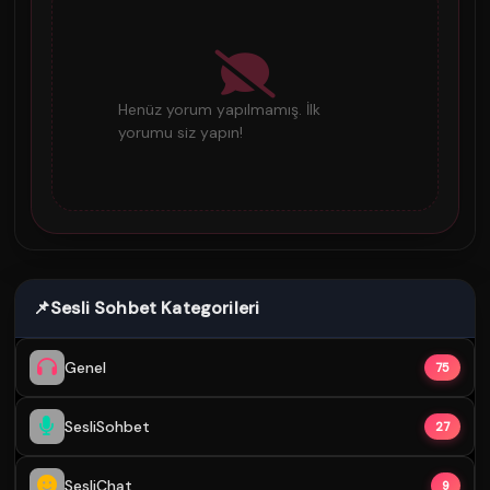
Henüz yorum yapılmamış. İlk
yorumu siz yapın!
📌
Sesli Sohbet Kategorileri
Genel
75
SesliSohbet
27
SesliChat
9