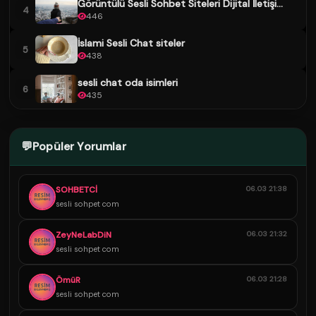
Görüntülü Sesli Sohbet Siteleri Dijital İletişi...
4
446
İslami Sesli Chat siteler
5
438
sesli chat oda isimleri
6
435
💬
Popüler Yorumlar
SOHBETCİ
06.03 21:38
sesli sohpet com
ZeyNeLabDiN
06.03 21:32
sesli sohpet com
ÖmüR
06.03 21:28
sesli sohpet com