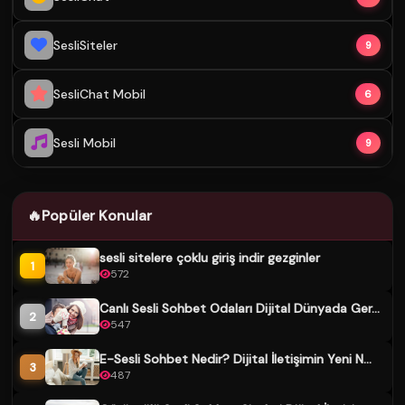
SesliSiteler
9
SesliChat Mobil
6
Sesli Mobil
9
🔥
Popüler Konular
sesli sitelere çoklu giriş indir gezginler
1
572
Canlı Sesli Sohbet Odaları Dijital Dünyada Ger...
2
547
E-Sesli Sohbet Nedir? Dijital İletişimin Yeni N...
3
487