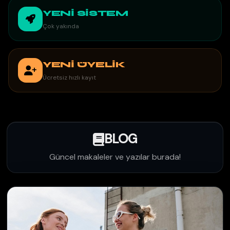
YENİ SİSTEM
Çok yakında
YENİ ÜYELİK
Ücretsiz hızlı kayıt
BLOG
Güncel makaleler ve yazılar burada!