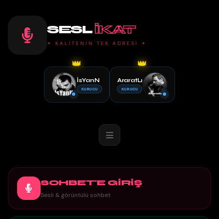
SESL
IKAT
✦ KALİTENİN TEK ADRESİ ✦
👑
👑
İsYanN
AraratLı
KURUCU
KURUCU
SOHBET'E GİRİŞ
Sesli & görüntülü sohbet