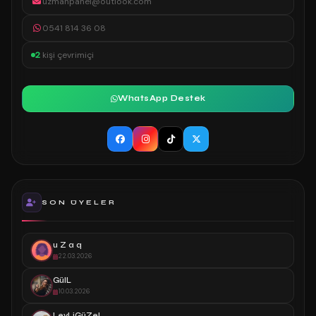
uzmanpanel@outlook.com
0541 814 36 08
2
kişi çevrimiçi
WhatsApp Destek
SON ÜYELER
u Z a q
22.03.2026
GülL
10.03.2026
LeyLiGüZeL