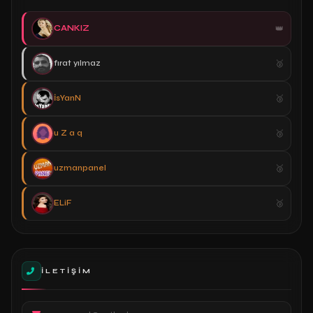
CANKIZ
fırat yılmaz
İsYanN
u Z a q
uzmanpanel
ELiF
İLETIŞIM