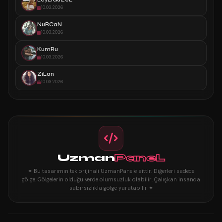
10.03.2026
NuRCaN
10.03.2026
KumRu
10.03.2026
ZiLan
10.03.2026
Uzman
PaneL
✦ Bu tasarımın tek orijinali UzmanPanel'e aittir. Diğerleri sadece
gölge. Gölgelerin olduğu yerde olumsuzluk olabilir. Çalışkan insanda
sabırsızlıkla gölge yaratabilir ✦