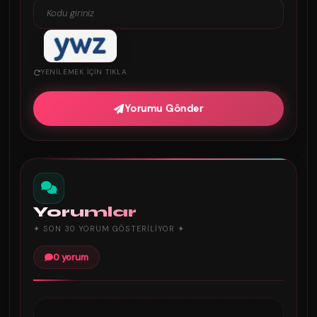
YENILEMEK IÇIN TIKLA
Yorumu Gönder
Yorumlar
✦ SON 30 YORUM GÖSTERILIYOR ✦
0 yorum