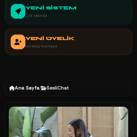
YENİ SİSTEM
Çok yakında
YENİ ÜYELİK
Ücretsiz hızlı kayıt
Ana Sayfa
/
SesliChat