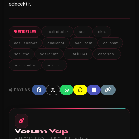
edecektir.
sesli siteler
sesli
chat
ETIKETLER
sesli sohbet
seslichat
sesli chat
eslichat
seslicha
seslichatt
SESLİCHAT
chat sesli
sesli chatlar
seslicet
PAYLAŞ
Yorum Yap
✦ LÜTFEN SAYGILI BIR DIL KULLANIN ✦