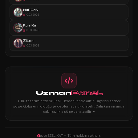
NuRCaN
10.03.2026
KumRu
10.03.2026
ZiLan
10.03.2026
Uzman
PaneL
✦ Bu tasarımın tek orijinali UzmanPanel'e aittir. Diğerleri sadece
gölge. Gölgelerin olduğu yerde olumsuzluk olabilir. Çalışkan insanda
sabırsızlıkla gölge yaratabilir ✦
2026 SESLİKAT — Tüm hakları saklıdır.