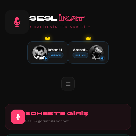
SESL
IKAT
✦ KALİTENİN TEK ADRESİ ✦
👑
👑
İsYanN
AraratLı
KURUCU
KURUCU
SOHBET'E GİRİŞ
Sesli & görüntülü sohbet