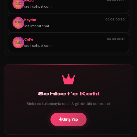
NAZO
sesli sohpet com
haydar
05.03 00:30
seslimobil chat
CaFe
05.03 00:17
sesli sohpet com
Sohbet'e Katıl
Binlerce kullanıcıyla sesli & görüntülü sohbet et
Giriş Yap