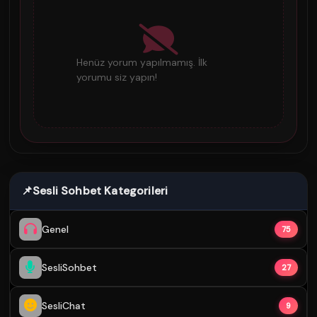
Henüz yorum yapılmamış. İlk
yorumu siz yapın!
📌
Sesli Sohbet Kategorileri
Genel
75
SesliSohbet
27
SesliChat
9