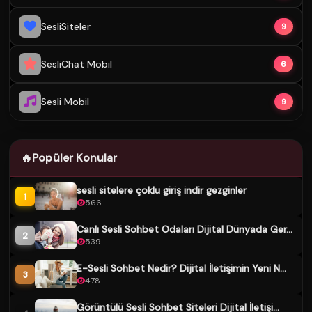
SesliSiteler
9
SesliChat Mobil
6
Sesli Mobil
9
🔥
Popüler Konular
sesli sitelere çoklu giriş indir gezginler
1
566
Canlı Sesli Sohbet Odaları Dijital Dünyada Ger...
2
539
E-Sesli Sohbet Nedir? Dijital İletişimin Yeni N...
3
478
Görüntülü Sesli Sohbet Siteleri Dijital İletişi...