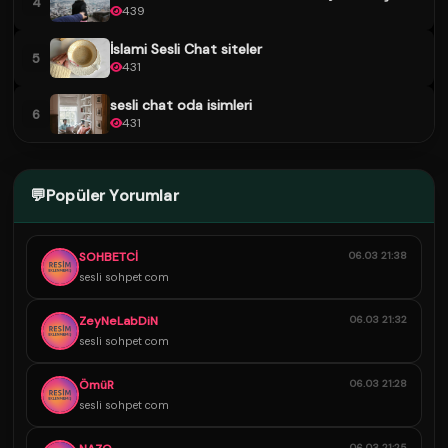
4
439
İslami Sesli Chat siteler
5
431
sesli chat oda isimleri
6
431
💬
Popüler Yorumlar
SOHBETCİ
06.03 21:38
sesli sohpet com
ZeyNeLabDiN
06.03 21:32
sesli sohpet com
ÖmüR
06.03 21:28
sesli sohpet com
06.03 21:25