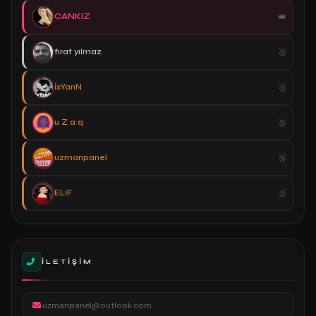
CANKIZ
fırat yılmaz
İsYanN
u Z a q
uzmanpanel
ELiF
İLETIŞIM
uzmanpanel@outlook.com