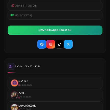
0541 814 36 08
2
kişi çevrimiçi
WhatsApp Destek
SON ÜYELER
u Z a q
22.03.2026
GülL
10.03.2026
LeyLiGüZeL
10.03.2026