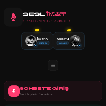
SESL
IKAT
✦ KALİTENİN TEK ADRESİ ✦
👑
👑
İsYanN
AraratLı
KURUCU
KURUCU
SOHBET'E GİRİŞ
Sesli & görüntülü sohbet