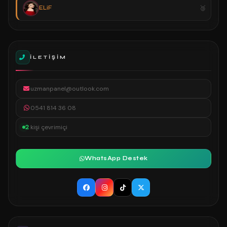
ELiF
İLETIŞIM
uzmanpanel@outlook.com
0541 814 36 08
2
kişi çevrimiçi
WhatsApp Destek