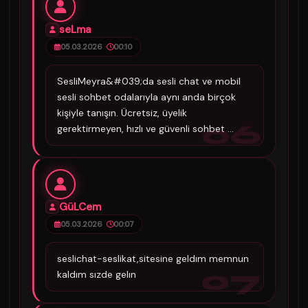
seLma
05.03.2026
00:10
SesliMeyra&#039;da sesli chat ve mobil
sesli sohbet odalarıyla aynı anda birçok
kişiyle tanışın. Ücretsiz, üyelik
06
gerektirmeyen, hızlı ve güvenli sohbet ...
GüLCem
05.03.2026
00:07
seslichat-seslikat,sitesine geldım memnun
07
kaldım sızde gelın