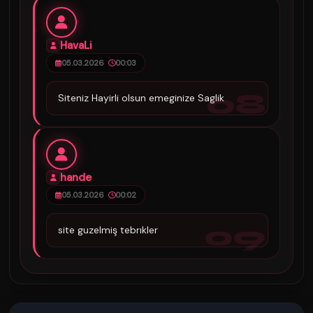
HavaLi
05.03.2026
00:03
08
Siteniz Hayirli olsun emeginize Saglik
hande
05.03.2026
00:02
09
site guzelmiş tebrıkler