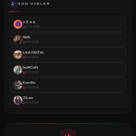
SON ÜYELER
u Z a q
22.03.2026
GülL
10.03.2026
LeyLiGüZeL
10.03.2026
NuRCaN
10.03.2026
KumRu
10.03.2026
ZiLan
10.03.2026