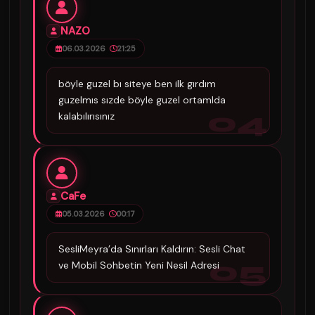
NAZO
06.03.2026
21:25
böyle guzel bı siteye ben ilk gırdım
guzelmıs sızde böyle guzel ortamlda
04
kalabılırısınız
CaFe
05.03.2026
00:17
SesliMeyra’da Sınırları Kaldırın: Sesli Chat
05
ve Mobil Sohbetin Yeni Nesil Adresi