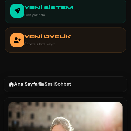
YENİ SİSTEM
Çok yakında
YENİ ÜYELİK
Ücretsiz hızlı kayıt
Ana Sayfa
/
SesliSohbet