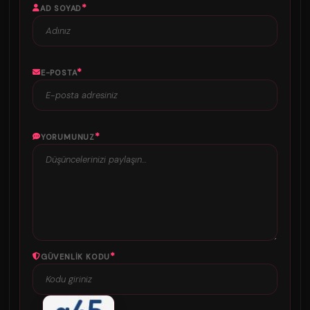
*
AD SOYAD
*
E-POSTA
*
YORUMUNUZ
*
GÜVENLIK KODU