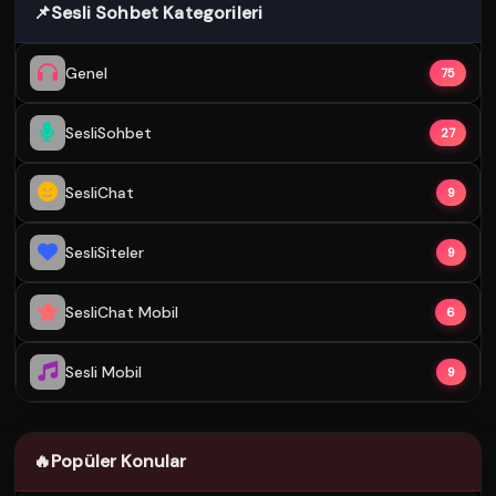
📌
Sesli Sohbet Kategorileri
Genel
75
SesliSohbet
27
SesliChat
9
SesliSiteler
9
SesliChat Mobil
6
Sesli Mobil
9
🔥
Popüler Konular