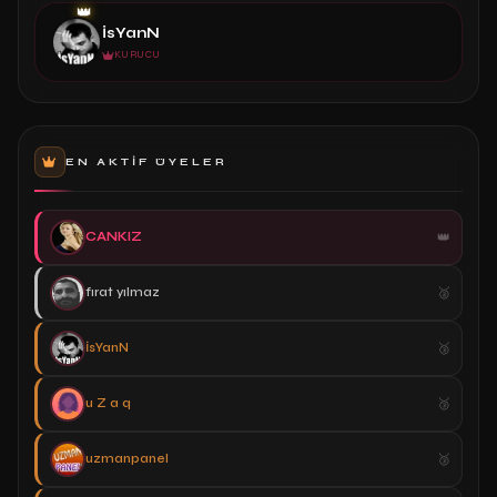
👑
İsYanN
KURUCU
EN AKTIF ÜYELER
CANKIZ
fırat yılmaz
İsYanN
u Z a q
uzmanpanel