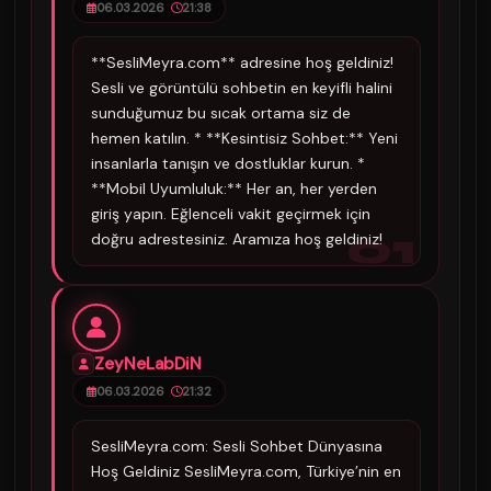
06.03.2026
21:38
**SesliMeyra.com** adresine hoş geldiniz!
Sesli ve görüntülü sohbetin en keyifli halini
sunduğumuz bu sıcak ortama siz de
hemen katılın. * **Kesintisiz Sohbet:** Yeni
insanlarla tanışın ve dostluklar kurun. *
**Mobil Uyumluluk:** Her an, her yerden
giriş yapın. Eğlenceli vakit geçirmek için
01
doğru adrestesiniz. Aramıza hoş geldiniz!
ZeyNeLabDiN
06.03.2026
21:32
SesliMeyra.com: Sesli Sohbet Dünyasına
Hoş Geldiniz SesliMeyra.com, Türkiye’nin en