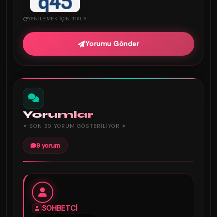
YENILEMEK IÇIN TIKLA
Yorumu Gönder
Yorumlar
✦ SON 30 YORUM GÖSTERILIYOR ✦
9 yorum
SOHBETCİ