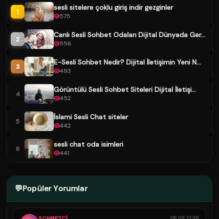
sesli sitelere çoklu giriş indir gezginler
1
575
Canlı Sesli Sohbet Odaları Dijital Dünyada Ger...
2
556
E-Sesli Sohbet Nedir? Dijital İletişimin Yeni N...
3
493
Görüntülü Sesli Sohbet Siteleri Dijital İletişi...
4
452
İslami Sesli Chat siteler
5
442
sesli chat oda isimleri
6
441
💬
Popüler Yorumlar
SOHBETCİ
06.03 21:38