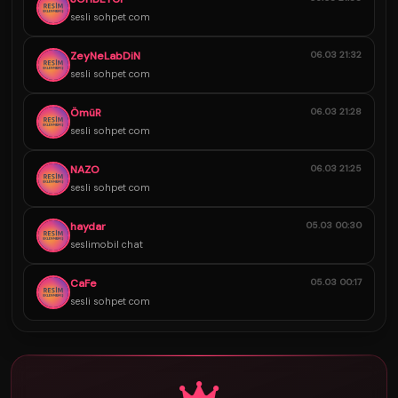
sesli sohpet com
ZeyNeLabDiN
06.03 21:32
sesli sohpet com
ÖmüR
06.03 21:28
sesli sohpet com
NAZO
06.03 21:25
sesli sohpet com
haydar
05.03 00:30
seslimobil chat
CaFe
05.03 00:17
sesli sohpet com