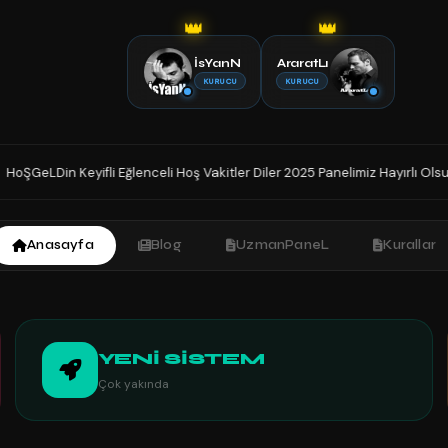
👑
👑
İsYanN
AraratLı
KURUCU
KURUCU
li Hoş Vakitler Diler 2025 Panelimiz Hayırlı Olsun. Sohbetin Tek Adresinde
Anasayfa
Blog
UzmanPaneL
Kurallar
YENİ SİSTEM
Çok yakında