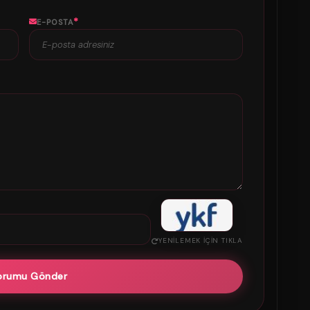
*
E-POSTA
YENILEMEK IÇIN TIKLA
orumu Gönder