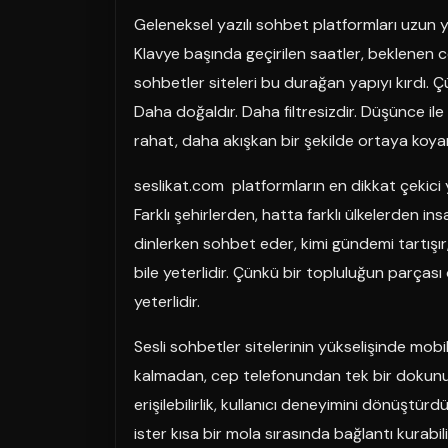
Geleneksel yazılı sohbet platformları uzun y
Klavye başında geçirilen saatler, beklenen c
sohbetler siteleri bu durağan yapıyı kırdı.
Daha doğaldır. Daha filtresizdir. Düşünce ile
rahat, daha akışkan bir şekilde ortaya koyar
seslikat.com platformların en dikkat çekici yö
Farklı şehirlerden, hatta farklı ülkelerden i
dinlerken sohbet eder, kimi gündemi tartışır
bile yeterlidir. Çünkü bir topluluğun parça
yeterlidir.
Sesli sohbetler sitelerinin yükselişinde mob
kalmadan, cep telefonundan tek bir dokunu
erişilebilirlik, kullanıcı deneyimini dönüştür
ister kısa bir mola sırasında bağlantı kurabil