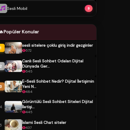
Sesli Mobil
9
🔥
Popüler Konular
sesli sitelere çoklu giriş indir gezginler
1
572
Canlı Sesli Sohbet Odaları Dijital
Dünyada Ger...
2
545
E-Sesli Sohbet Nedir? Dijital İletişimin
Yeni N...
3
484
Görüntülü Sesli Sohbet Siteleri Dijital
İletişi...
4
445
İslami Sesli Chat siteler
5
437