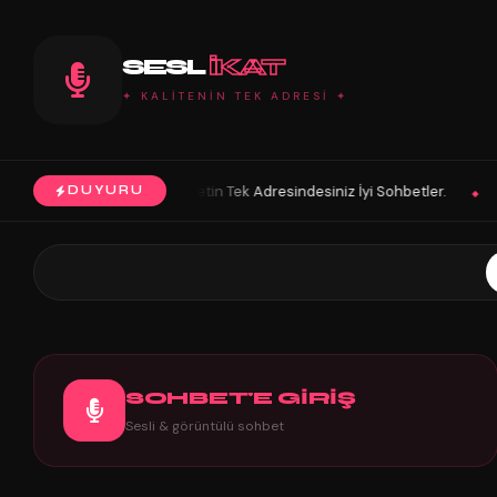
SESL
IKAT
✦ KALİTENİN TEK ADRESİ ✦
ohbetin Tek Adresindesiniz İyi Sohbetler.
HoŞGeLDin Keyifli Eğlence
DUYURU
◆
SOHBET'E GİRİŞ
Sesli & görüntülü sohbet