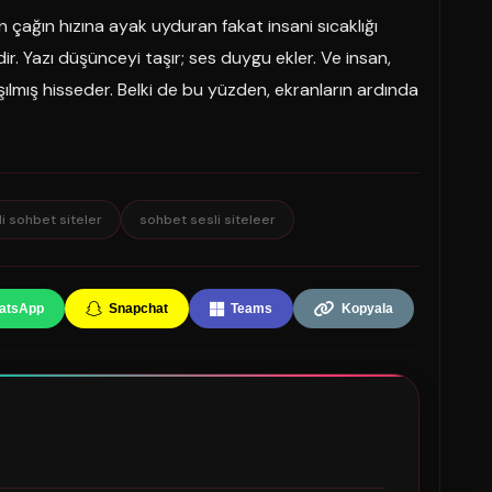
n çağın hızına ayak uyduran fakat insani sıcaklığı
r. Yazı düşünceyi taşır; ses duygu ekler. Ve insan,
ış hisseder. Belki de bu yüzden, ekranların ardında
li sohbet siteler
sohbet sesli siteleer
atsApp
Snapchat
Teams
Kopyala