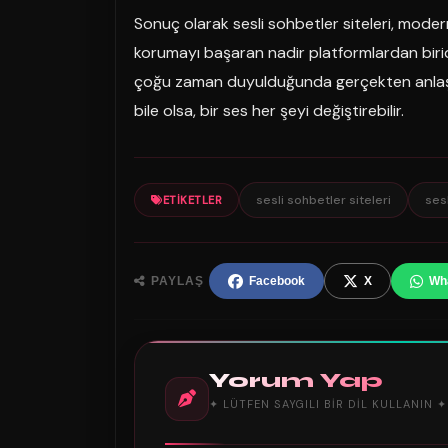
Sonuç olarak sesli sohbetler siteleri, moder
korumayı başaran nadir platformlardan biridi
çoğu zaman duyulduğunda gerçekten anlaşılm
bile olsa, bir ses her şeyi değiştirebilir.
sesli sohbetler siteleri
ses
ETIKETLER
PAYLAŞ
Facebook
X
Wh
Yorum Yap
✦ LÜTFEN SAYGILI BIR DIL KULLANIN ✦