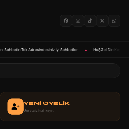
siniz İyi Sohbetler.
HoŞGeLDin Keyifli Eğlenceli Hoş Vakitler Diler 
◆
YENİ ÜYELİK
Ücretsiz hızlı kayıt