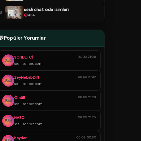
sesli chat oda isimleri
6
434
💬
Popüler Yorumlar
SOHBETCİ
06.03 21:38
sesli sohpet com
ZeyNeLabDiN
06.03 21:32
sesli sohpet com
ÖmüR
06.03 21:28
sesli sohpet com
NAZO
06.03 21:25
sesli sohpet com
haydar
05.03 00:30