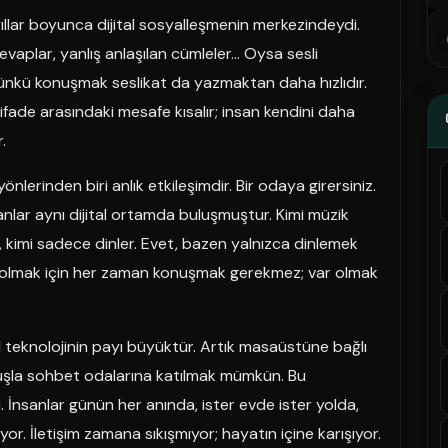
ıllar boyunca dijital sosyalleşmenin merkezindeydi.
evaplar, yanlış anlaşılan cümleler… Oysa sesli
 Çünkü konuşmak seslikat da yazmaktan daha hızlıdır.
 ifade arasındaki mesafe kısalır; insan kendini daha
.
nlerinden biri anlık etkileşimdir. Bir odaya girersiniz.
nsanlar aynı dijital ortamda buluşmuştur. Kimi müzik
, kimi sadece dinler. Evet, bazen yalnızca dinlemek
sı olmak için her zaman konuşmak gerekmez; var olmak
il teknolojinin payı büyüktür. Artık masaüstüne bağlı
şla sohbet odalarına katılmak mümkün. Bu
dü. İnsanlar günün her anında, ister evde ister yolda,
iyor. İletişim zamana sıkışmıyor; hayatın içine karışıyor.