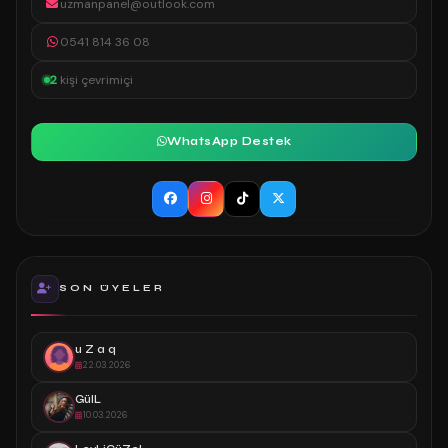
uzmanpanel@outlook.com
0541 814 36 08
2
kişi çevrimiçi
WhatsApp Destek
SON ÜYELER
u Z a q
22.03.2026
GülL
10.03.2026