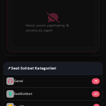
Henüz yorum yapılmamış. İlk
yorumu siz yapın!
📌
Sesli Sohbet Kategorileri
Genel
75
SesliSohbet
27