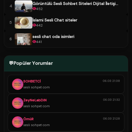
Görüntülü Sesli Sohbet Siteleri Dijital İletişi...
4
452
İslami Sesli Chat siteler
5
442
sesli chat oda isimleri
6
441
💬
Popüler Yorumlar
SOHBETCİ
06.03 21:38
sesli sohpet com
ZeyNeLabDiN
06.03 21:32
sesli sohpet com
ÖmüR
06.03 21:28
sesli sohpet com