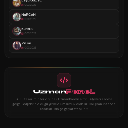
LeyLiGüZeL
10.03.2026
NuRCaN
10.03.2026
KumRu
10.03.2026
ZiLan
10.03.2026
Uzman
PaneL
✦ Bu tasarımın tek orijinali UzmanPanel'e aittir. Diğerleri sadece
gölge. Gölgelerin olduğu yerde olumsuzluk olabilir. Çalışkan insanda
sabırsızlıkla gölge yaratabilir ✦