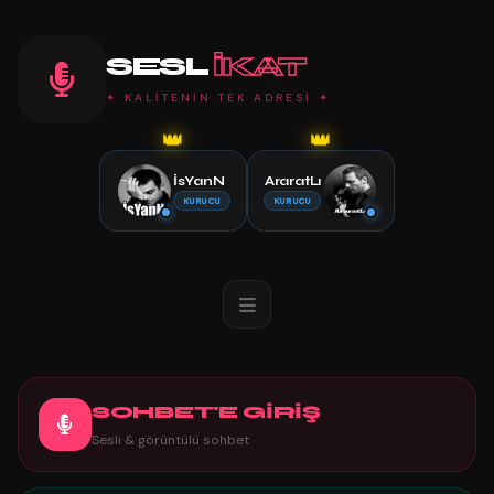
SESL
IKAT
✦ KALİTENİN TEK ADRESİ ✦
👑
👑
İsYanN
AraratLı
KURUCU
KURUCU
SOHBET'E GİRİŞ
Sesli & görüntülü sohbet