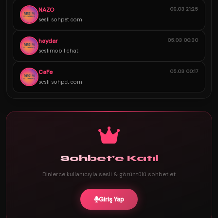
NAZO
06.03 21:25
sesli sohpet com
haydar
05.03 00:30
seslimobil chat
CaFe
05.03 00:17
sesli sohpet com
Sohbet'e Katıl
Binlerce kullanıcıyla sesli & görüntülü sohbet et
Giriş Yap