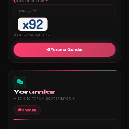
*
GÜVENLIK KODU
YENILEMEK IÇIN TIKLA
Yorumu Gönder
Yorumlar
✦ SON 30 YORUM GÖSTERILIYOR ✦
0 yorum