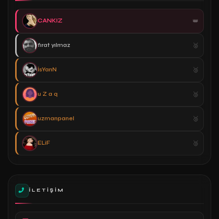
CANKIZ
fırat yılmaz
İsYanN
u Z a q
uzmanpanel
ELiF
İLETIŞIM