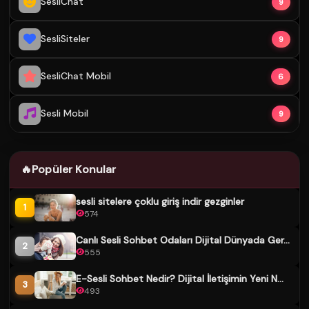
SesliChat
9
SesliSiteler
9
SesliChat Mobil
6
Sesli Mobil
9
🔥
Popüler Konular
sesli sitelere çoklu giriş indir gezginler
1
574
Canlı Sesli Sohbet Odaları Dijital Dünyada Ger...
2
555
E-Sesli Sohbet Nedir? Dijital İletişimin Yeni N...
3
493