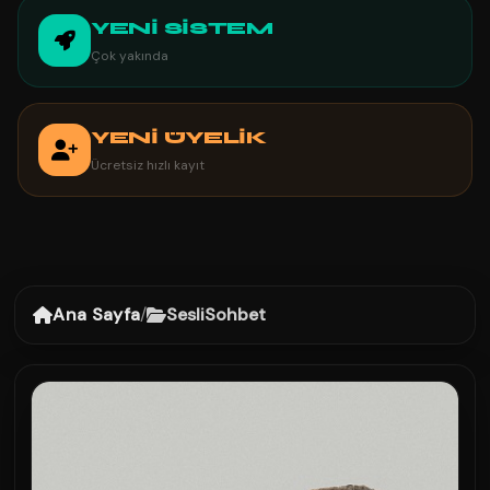
YENİ SİSTEM
Çok yakında
YENİ ÜYELİK
Ücretsiz hızlı kayıt
Ana Sayfa
/
SesliSohbet