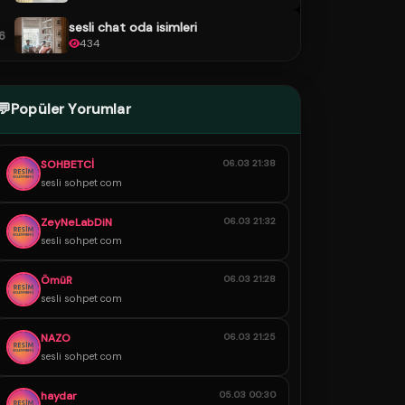
sesli chat oda isimleri
6
434
💬
Popüler Yorumlar
SOHBETCİ
06.03 21:38
sesli sohpet com
ZeyNeLabDiN
06.03 21:32
sesli sohpet com
ÖmüR
06.03 21:28
sesli sohpet com
NAZO
06.03 21:25
sesli sohpet com
haydar
05.03 00:30