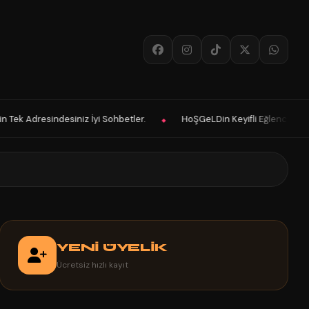
etler.
HoŞGeLDin Keyifli Eğlenceli Hoş Vakitler Diler 2025 Panelimi
◆
YENİ ÜYELİK
Ücretsiz hızlı kayıt