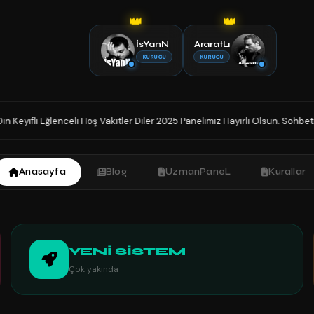
👑
👑
İsYanN
AraratLı
KURUCU
KURUCU
r Diler 2025 Panelimiz Hayırlı Olsun. Sohbetin Tek Adresindesiniz İyi Sohb
Anasayfa
Blog
UzmanPaneL
Kurallar
YENİ SİSTEM
Çok yakında