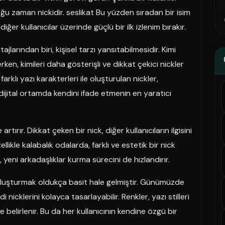
oğu zaman nickidir. seslikat Bu yüzden sıradan bir isim
iğer kullanıcılar üzerinde güçlü bir ilk izlenim bırakır.
jlarından biri, kişisel tarzı yansıtabilmesidir. Kimi
rken, kimileri daha gösterişli ve dikkat çekici nickler
 farklı yazı karakterleri ile oluşturulan nickler,
 dijital ortamda kendini ifade etmenin en yaratıcı
tırır. Dikkat çeken bir nick, diğer kullanıcıların ilgisini
likle kalabalık odalarda, farklı ve estetik bir nick
 yeni arkadaşlıklar kurma sürecini de hızlandırır.
k oluşturmak oldukça basit hale gelmiştir. Günümüzde
 nicklerini kolayca tasarlayabilir. Renkler, yazı stilleri
belirlenir. Bu da her kullanıcının kendine özgü bir