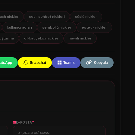
lash nickler
sesli sohbet nickleri
süslü nickler
kullanıcı adları
sembollü nickler
estetik nickler
luşturma
dikkat çekici nickler
havalı nickler
atsApp
Snapchat
Teams
Kopyala
*
E-POSTA