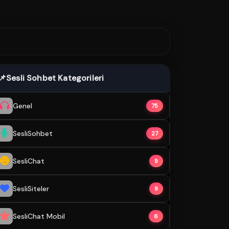
📌
Sesli Sohbet Kategorileri
Genel
75
SesliSohbet
27
SesliChat
9
SesliSiteler
9
SesliChat Mobil
6