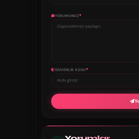
*
YORUMUNUZ
*
GÜVENLIK KODU
Y
Yorumlar