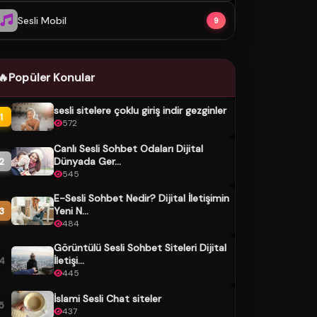
Sesli Mobil
9
🔥
Popüler Konular
sesli sitelere çoklu giriş indir gezginler
1
572
Canlı Sesli Sohbet Odaları Dijital
Dünyada Ger...
2
545
E-Sesli Sohbet Nedir? Dijital İletişimin
Yeni N...
3
484
Görüntülü Sesli Sohbet Siteleri Dijital
İletişi...
4
445
İslami Sesli Chat siteler
5
437