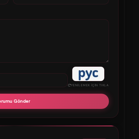
YENILEMEK IÇIN TIKLA
orumu Gönder