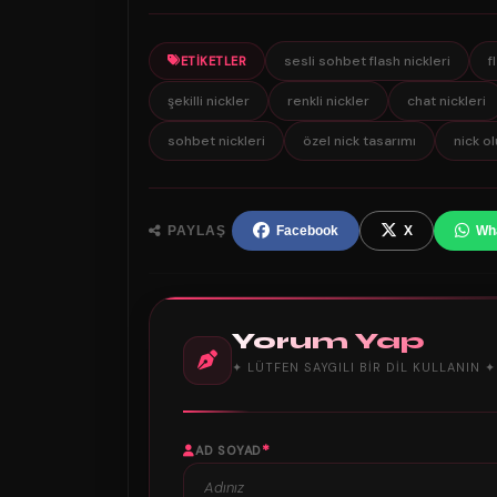
sesli sohbet flash nickleri
f
ETIKETLER
şekilli nickler
renkli nickler
chat nickleri
sohbet nickleri
özel nick tasarımı
nick o
PAYLAŞ
Facebook
X
Wh
Yorum Yap
✦ LÜTFEN SAYGILI BIR DIL KULLANIN ✦
*
AD SOYAD