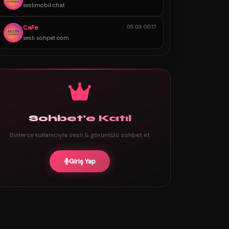
seslimobil chat
CaFe
05.03 00:17
sesli sohpet com
Sohbet'e Katıl
Binlerce kullanıcıyla sesli & görüntülü sohbet et
Giriş Yap