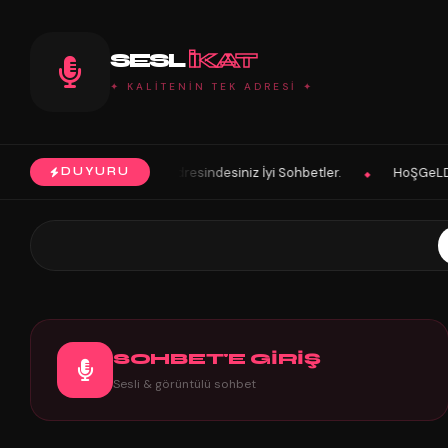
SESL
IKAT
✦ KALİTENİN TEK ADRESİ ✦
dresindesiniz İyi Sohbetler.
HoŞGeLDin Keyifli Eğlenceli Hoş Vakitle
DUYURU
◆
SOHBET'E GİRİŞ
Sesli & görüntülü sohbet