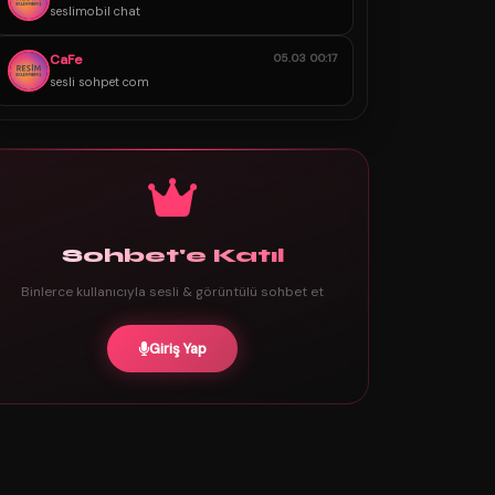
seslimobil chat
CaFe
05.03 00:17
sesli sohpet com
Sohbet'e Katıl
Binlerce kullanıcıyla sesli & görüntülü sohbet et
Giriş Yap