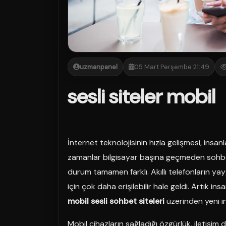
uzmanpanel
05 Mart Perşembe 21:49
sesli siteler mobil
İnternet teknolojisinin hızla gelişmesi, insanla
zamanlar bilgisayar başına geçmeden soh
durum tamamen farklı. Akıllı telefonların yay
için çok daha erişilebilir hale geldi. Artık in
mobil sesli sohbet siteleri
üzerinden yeni in
Mobil cihazların sağladığı özgürlük, iletişim 