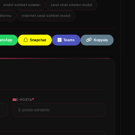
mobil sohbet odaları
sesli chat siteleri mobil
tformu
internet sesli sohbet mobil
atsApp
Snapchat
Teams
Kopyala
*
E-POSTA