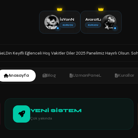
👑
👑
İsYanN
AraratLı
KURUCU
KURUCU
r Diler 2025 Panelimiz Hayırlı Olsun. Sohbetin Tek Adresindesiniz İyi Sohb
Anasayfa
Blog
UzmanPaneL
Kurallar
YENİ SİSTEM
Çok yakında