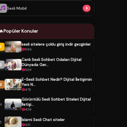
Sesli Mobil
9
🔥
Popüler Konular
sesli sitelere çoklu giriş indir gezginler
1
566
Canlı Sesli Sohbet Odaları Dijital
Dünyada Ger...
2
539
E-Sesli Sohbet Nedir? Dijital İletişimin
Yeni N...
3
478
Görüntülü Sesli Sohbet Siteleri Dijital
İletişi...
4
439
İslami Sesli Chat siteler
5
431