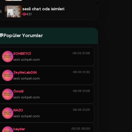
sesli chat oda isimleri
6
431
💬
Popüler Yorumlar
SOHBETCİ
06.03 21:38
sesli sohpet com
ZeyNeLabDiN
06.03 21:32
sesli sohpet com
ÖmüR
06.03 21:28
sesli sohpet com
NAZO
06.03 21:25
sesli sohpet com
haydar
05.03 00:30