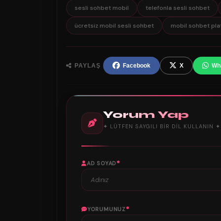
sesli sohbet mobil
telefonla sesli sohbet
ücretsiz mobil sesli sohbet
mobil sohbet pla
PAYLAŞ
Facebook
X
Wh
Yorum Yap
✦ LÜTFEN SAYGILI BIR DIL KULLANIN ✦
*
AD SOYAD
*
YORUMUNUZ