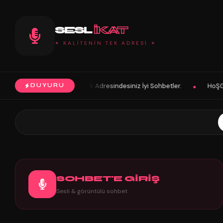
SESL
IKAT
✦ KALİTENİN TEK ADRESİ ✦
dresindesiniz İyi Sohbetler.
HoŞGeLDin Keyifli Eğlenceli Hoş Vakitle
DUYURU
◆
SOHBET'E GİRİŞ
Sesli & görüntülü sohbet