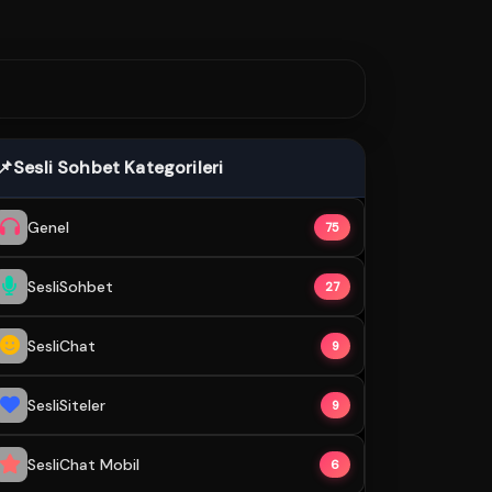
📌
Sesli Sohbet Kategorileri
Genel
75
SesliSohbet
27
SesliChat
9
SesliSiteler
9
SesliChat Mobil
6