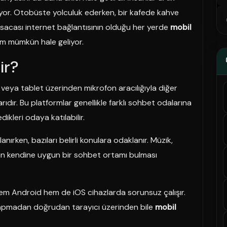
yor. Otobüste yolculuk ederken, bir kafede kahve
sacası internet bağlantısının olduğu her yerde
mobil
im mümkün hale geliyor.
ir?
efon veya tablet üzerinden mikrofon aracılığıyla diğer
rıdır. Bu platformlar genellikle farklı sohbet odalarına
edikleri odaya katılabilir.
ırken, bazıları belirli konulara odaklanır. Müzik,
in kendine uygun bir sohbet ortamı bulması
hem Android hem de iOS cihazlarda sorunsuz çalışır.
 yapmadan doğrudan tarayıcı üzerinden bile
mobil