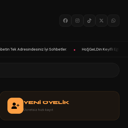
etler.
HoŞGeLDin Keyifli Eğlenceli Hoş Vakitler Diler 2025 Panelimi
◆
YENİ ÜYELİK
Ücretsiz hızlı kayıt