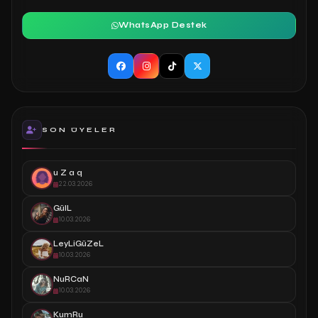
WhatsApp Destek
SON ÜYELER
u Z a q
22.03.2026
GülL
10.03.2026
LeyLiGüZeL
10.03.2026
NuRCaN
10.03.2026
KumRu