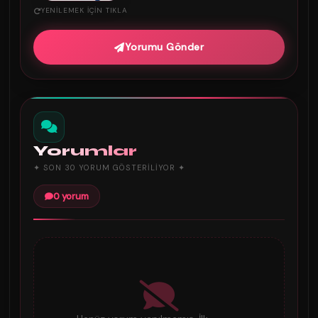
YENILEMEK IÇIN TIKLA
Yorumu Gönder
Yorumlar
✦ SON 30 YORUM GÖSTERILIYOR ✦
0 yorum