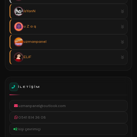
İsYanN
u Z a q
uzmanpanel
ELiF
İLETIŞIM
uzmanpanel@outlook.com
0541 814 36 08
2
kişi çevrimiçi