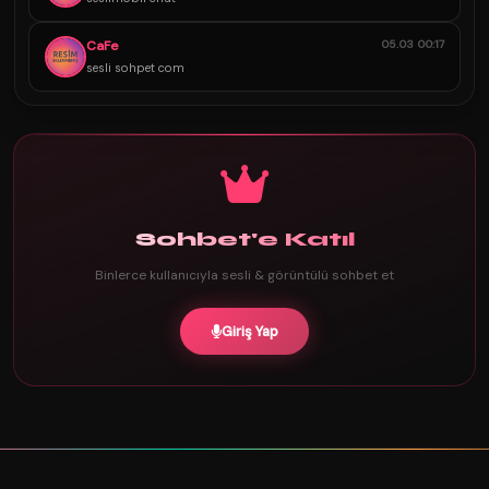
CaFe
05.03 00:17
sesli sohpet com
Sohbet'e Katıl
Binlerce kullanıcıyla sesli & görüntülü sohbet et
Giriş Yap