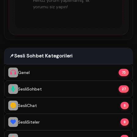
Henüz yorum yapılmamış. İlk
yorumu siz yapın!
📌
Sesli Sohbet Kategorileri
Genel
75
SesliSohbet
27
SesliChat
9
SesliSiteler
9