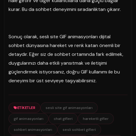
hale getirir ve diğer kullanıcılarla daha güçlü bağlar
kurar. Bu da sohbet deneyimini sıradanlıktan çıkarır.
Sonuç olarak, sesli site GIF animasyonları dijital
sohbet dünyasına hareket ve renk katan önemli bir
detaydır. Eğer siz de sohbet ortamında fark edilmek,
duygularınızı daha etkili yansıtmak ve iletişimi
güçlendirmek istiyorsanız, doğru GIF kullanımı ile bu
deneyimi bir üst seviyeye taşıyabilirsiniz.
sesli site gif animasyonları
ETIKETLER
gif animasyonları
chat gifleri
hareketli gifler
sohbet animasyonları
sesli sohbet gifleri