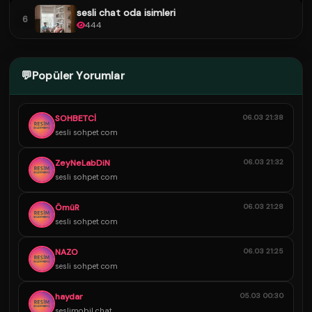
sesli chat oda isimleri
6
444
💬
Popüler Yorumlar
SOHBETCİ
06.03 21:38
sesli sohpet com
ZeyNeLabDiN
06.03 21:32
sesli sohpet com
ÖmüR
06.03 21:28
sesli sohpet com
NAZO
06.03 21:25
sesli sohpet com
haydar
05.03 00:30
seslimobil chat