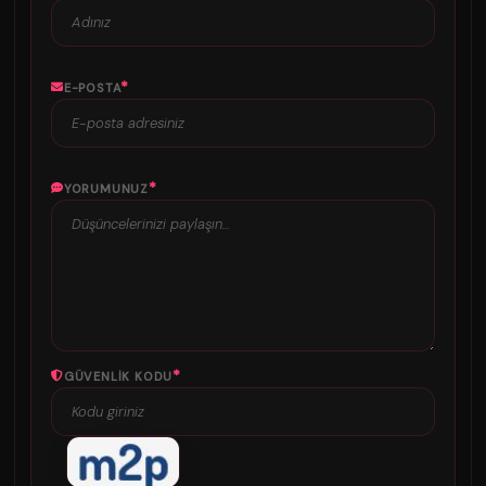
*
E-POSTA
*
YORUMUNUZ
*
GÜVENLIK KODU