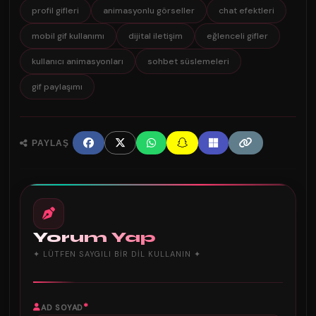
profil gifleri
animasyonlu görseller
chat efektleri
mobil gif kullanımı
dijital iletişim
eğlenceli gifler
kullanıcı animasyonları
sohbet süslemeleri
gif paylaşımı
PAYLAŞ
Yorum Yap
✦ LÜTFEN SAYGILI BIR DIL KULLANIN ✦
*
AD SOYAD