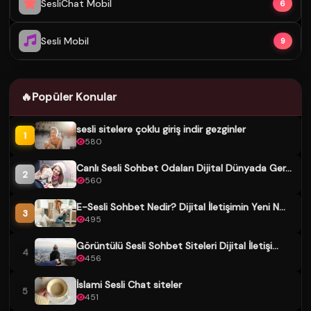
SesliChat Mobil
6
Sesli Mobil
9
🔥
Popüler Konular
sesli sitelere çoklu giriş indir gezginler
1
580
Canlı Sesli Sohbet Odaları Dijital Dünyada Ger...
2
560
E-Sesli Sohbet Nedir? Dijital İletişimin Yeni N...
3
495
Görüntülü Sesli Sohbet Siteleri Dijital İletişi...
4
456
İslami Sesli Chat siteler
5
451