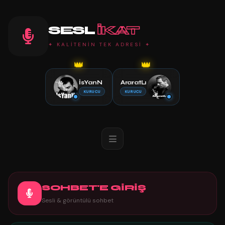
SESL
IKAT
✦ KALİTENİN TEK ADRESİ ✦
👑
👑
İsYanN
AraratLı
KURUCU
KURUCU
SOHBET'E GİRİŞ
Sesli & görüntülü sohbet