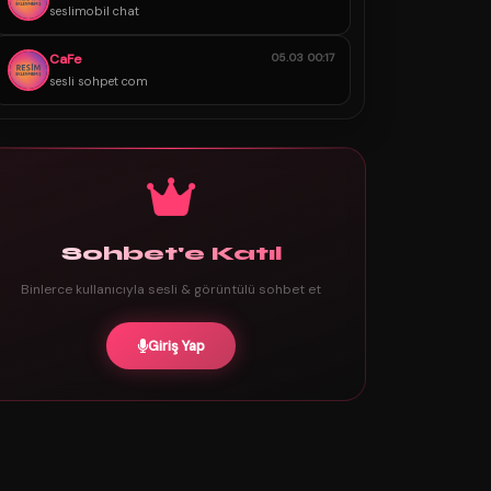
seslimobil chat
CaFe
05.03 00:17
sesli sohpet com
Sohbet'e Katıl
Binlerce kullanıcıyla sesli & görüntülü sohbet et
Giriş Yap