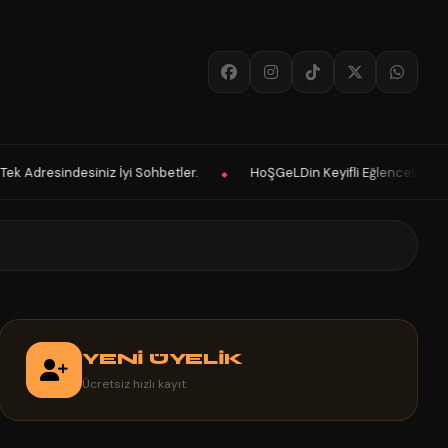
.
HoŞGeLDin Keyifli Eğlenceli Hoş Vakitler Diler 2025 Panelimiz Hayı
◆
YENİ ÜYELİK
Ücretsiz hızlı kayıt