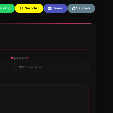
atsApp
Snapchat
Teams
Kopyala
*
E-POSTA