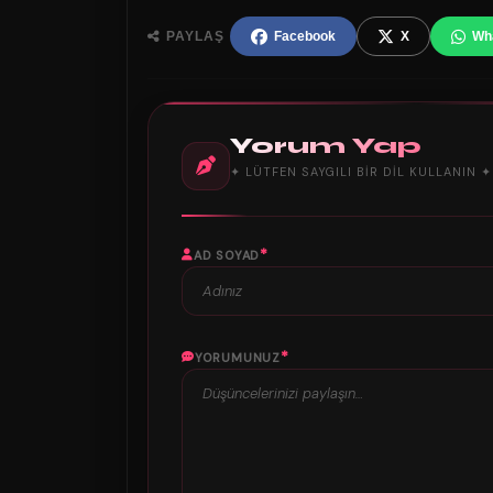
PAYLAŞ
Facebook
X
Wh
Yorum Yap
✦ LÜTFEN SAYGILI BIR DIL KULLANIN ✦
*
AD SOYAD
*
YORUMUNUZ