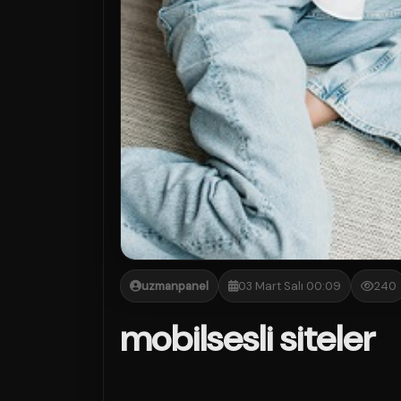
uzmanpanel
03 Mart Salı 00:09
240
mobilsesli siteler