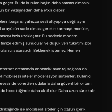
a geçer. Bu da kurulan bağın daha samimi olmasını
n bir yazışmadan daha etkili olabilir.
lerin başarısı yalnızca sesli altyapıya değil, aynı
l arayüzün sade olması gerekir; karmaşık menüler,
anıcıyı hızla uzaklaştırır. Bu nedenle modern
ptimize edilmiş sunucular ve düşük veri tüketimi gibi
kullanıcı sabırsızdır. Beklemek istemez. Hemen
r. İnternet ortamında anonimlik avantaj sağlasa da
li mobilsesli siteler moderasyon sistemleri, kullanıcı
rçevesinde yönetilen odalarla daha güvenli bir ortam
de hissettiğinde daha aktif olur. Daha uzun süre kalır.
ildiğinde ise mobilsesli siteler için özgün içerik