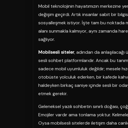
Mobil teknolojinin hayatımızın merkezine yerle
değişim geçirdi. Artık insanlar sabit bir bi
sosyalleşmek istiyor. İşte tam bu noktada mo
alanı sunmakla kalmıyor, aynı zamanda hareke
sağlıyor.
Mobilsesli siteler
, adından da anlaşılacağı
sesli sohbet platformlarıdır. Ancak bu tanım
sadece mobil uyumluluk değildir; mesele hızdır, e
otobüste yolculuk ederken, bir kafede kah
haldeyken birkaç saniye içinde sesli bir oda
etmek gerekir.
Geleneksel yazılı sohbetin sınırlı doğası, ç
Emojiler vardır ama tonlama yoktur. Kelimeler
Oysa mobilsesli sitelerde iletişim daha canlı