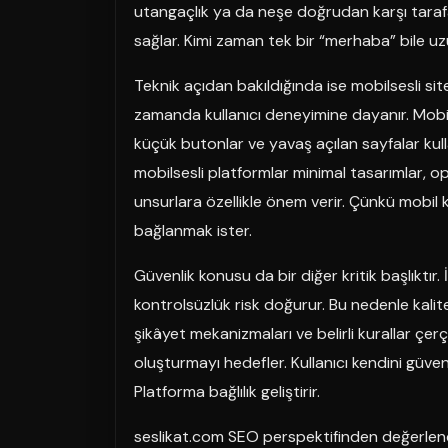
utangaçlık ya da neşe doğrudan karşı taraf
sağlar. Kimi zaman tek bir “merhaba” bile uzu
Teknik açıdan bakıldığında ise mobilsesli site
zamanda kullanıcı deneyimine dayanır. Mobi
küçük butonlar ve yavaş açılan sayfalar kull
mobilsesli platformlar minimal tasarımlar, o
unsurlara özellikle önem verir. Çünkü mobil 
bağlanmak ister.
Güvenlik konusu da bir diğer kritik başlıktı
kontrolsüzlük risk doğurur. Bu nedenle kalite
şikâyet mekanizmaları ve belirli kurallar çe
oluşturmayı hedefler. Kullanıcı kendini güven
Platforma bağlılık geliştirir.
seslikat.com SEO perspektifinden değerlendir