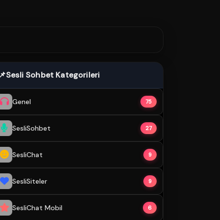
📌
Sesli Sohbet Kategorileri
Genel
75
SesliSohbet
27
SesliChat
9
SesliSiteler
9
SesliChat Mobil
6