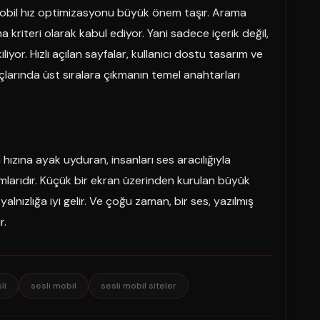
 mobil hız optimizasyonu büyük önem taşır. Arama
a kriteri olarak kabul ediyor. Yani sadece içerik değil,
yor. Hızlı açılan sayfalar, kullanıcı dostu tasarım ve
çlarında üst sıralara çıkmanın temel anahtarları
ın hızına ayak uyduran, insanları ses aracılığıyla
rmlarıdır. Küçük bir ekran üzerinden kurulan büyük
alnızlığa iyi gelir. Ve çoğu zaman, bir ses, yazılmış
r.
li
sesli mobil
sesli mobil siteler