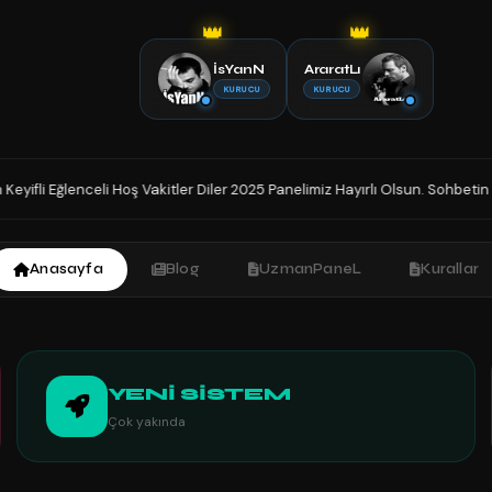
👑
👑
İsYanN
AraratLı
KURUCU
KURUCU
er 2025 Panelimiz Hayırlı Olsun. Sohbetin Tek Adresindesiniz İyi Sohbetler
Anasayfa
Blog
UzmanPaneL
Kurallar
YENİ SİSTEM
Çok yakında