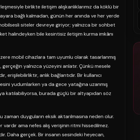
şmesiyle birlikte iletişim alışkanlıklarımız da köklü bir
lgisayara bağlı kalmadan, günün her anında ve her yerde
bilsesli siteler devreye giriyor; yalnızca bir sohbet
t halindeyken bile kesintisiz iletişim kurma imkânı
 üzere mobil cihazlara tam uyumlu olarak tasarlanmış
, gerçeğin yalnızca yüzeyini anlatır. Çünkü mesele
rişilebilirliktir, anlık bağlantıdır. Bir kullanıcı
vesini yudumlarken ya da gece yatağına uzanmış
ya katılabiliyorsa, burada güçlü bir altyapıdan söz
oğu zaman duyguların eksik aktarılmasına neden olur.
 vardır ama nefes alış verişinin ritmi hissedilmez.
dır. Daha gerçek. Bir insanın sesindeki heyecan,