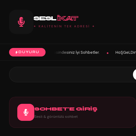
SESL
IKAT
✦ KALİTENİN TEK ADRESİ ✦
desiniz İyi Sohbetler.
HoŞGeLDin Keyifli Eğlenceli Hoş Vakitler Dil
DUYURU
◆
SOHBET'E GİRİŞ
Sesli & görüntülü sohbet