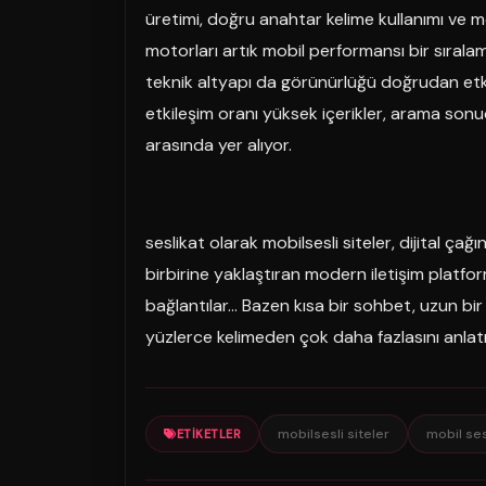
üretimi, doğru anahtar kelime kullanımı ve
motorları artık mobil performansı bir sıralam
teknik altyapı da görünürlüğü doğrudan etkili
etkileşim oranı yüksek içerikler, arama sonu
arasında yer alıyor.
seslikat olarak mobilsesli siteler, dijital çağ
birbirine yaklaştıran modern iletişim platfo
bağlantılar… Bazen kısa bir sohbet, uzun bir y
yüzlerce kelimeden çok daha fazlasını anlatı
mobilsesli siteler
mobil ses
ETIKETLER