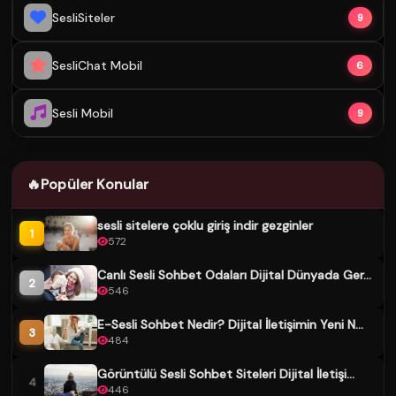
SesliSiteler
9
SesliChat Mobil
6
Sesli Mobil
9
🔥
Popüler Konular
sesli sitelere çoklu giriş indir gezginler
1
572
Canlı Sesli Sohbet Odaları Dijital Dünyada Ger...
2
546
E-Sesli Sohbet Nedir? Dijital İletişimin Yeni N...
3
484
Görüntülü Sesli Sohbet Siteleri Dijital İletişi...
4
446