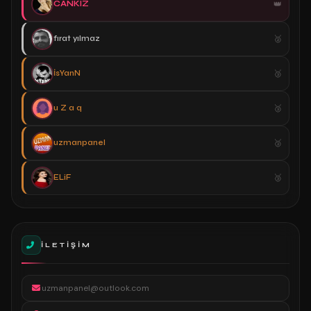
CANKIZ
fırat yılmaz
İsYanN
u Z a q
uzmanpanel
ELiF
İLETIŞIM
uzmanpanel@outlook.com