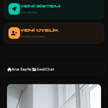
YENİ SİSTEM
Çok yakında
YENİ ÜYELİK
Ücretsiz hızlı kayıt
Ana Sayfa
/
SesliChat