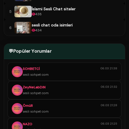
İslami Sesli Chat siteler
5
438
sesli chat oda isimleri
6
434
💬
Popüler Yorumlar
SOHBETCİ
06.03 21:38
sesli sohpet com
ZeyNeLabDiN
06.03 21:32
sesli sohpet com
ÖmüR
06.03 21:28
sesli sohpet com
NAZO
06.03 21:25