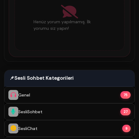
Henüz yorum yapılmamış. İlk
yorumu siz yapın!
📌
Sesli Sohbet Kategorileri
Genel
75
SesliSohbet
27
SesliChat
9