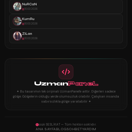
NuRCaN
10.03.2026
KumRu
10.03.2026
ZiLan
10.03.2026
Uzman
PaneL
✦ Bu tasarımın tek orijinali UzmanPanel'e aittir. Diğerleri sadece
gölge. Gölgelerin olduğu yerde olumsuzluk olabilir. Çalışkan insanda
sabırsızlıkla gölge yaratabilir ✦
2026 SESLİKAT — Tüm hakları saklıdır.
ANA SAYFA
BLOG
SOHBET
YARDIM