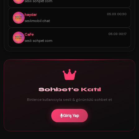
sesli sohpet com
haydar
05.03 00:30
seslimobil chat
CaFe
05.03 00:17
sesli sohpet com
Sohbet'e Katıl
Binlerce kullanıcıyla sesli & görüntülü sohbet et
Giriş Yap