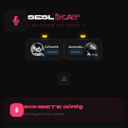
SESL
IKAT
✦ KALİTENİN TEK ADRESİ ✦
👑
👑
İsYanN
AraratLı
KURUCU
KURUCU
SOHBET'E GİRİŞ
Sesli & görüntülü sohbet