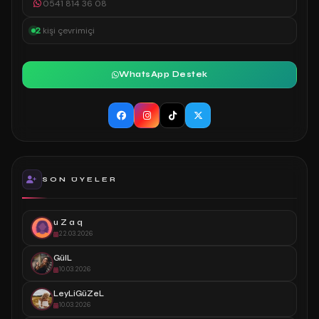
0541 814 36 08
2
kişi çevrimiçi
WhatsApp Destek
SON ÜYELER
u Z a q
22.03.2026
GülL
10.03.2026
LeyLiGüZeL
10.03.2026