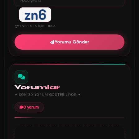
YENILEMEK IÇIN TIKLA
Yorumu Gönder
Yorumlar
✦ SON 30 YORUM GÖSTERILIYOR ✦
0 yorum