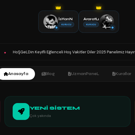
👑
👑
İsYanN
AraratLı
KURUCU
KURUCU
nceli Hoş Vakitler Diler 2025 Panelimiz Hayırlı Olsun. Sohbetin Tek Adresi
Anasayfa
Blog
UzmanPaneL
Kurallar
YENİ SİSTEM
Çok yakında