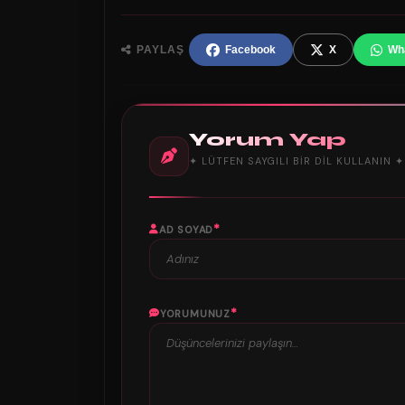
PAYLAŞ
Facebook
X
Wh
Yorum Yap
✦ LÜTFEN SAYGILI BIR DIL KULLANIN ✦
*
AD SOYAD
*
YORUMUNUZ