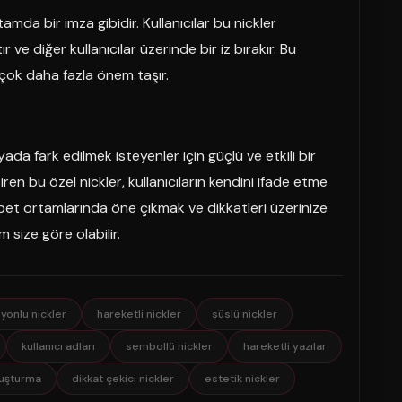
tamda bir imza gibidir. Kullanıcılar bu nickler
tır ve diğer kullanıcılar üzerinde bir iz bırakır. Bu
 çok daha fazla önem taşır.
yada fark edilmek isteyenler için güçlü ve etkili bir
iren bu özel nickler, kullanıcıların kendini ifade etme
hbet ortamlarında öne çıkmak ve dikkatleri üzerinize
m size göre olabilir.
yonlu nickler
hareketli nickler
süslü nickler
kullanıcı adları
sembollü nickler
hareketli yazılar
luşturma
dikkat çekici nickler
estetik nickler