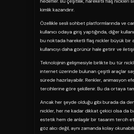
hedefler. Bu çeşitlilik, hareketli flaş nickleri
kimlik kazandırır.
Özellikle sesli sohbet platformlarında ve canl
kullanıcı odaya giriş yaptığında, diğer kullanıc
bu noktada hareketli flaş nickler büyük bir a
kullanıcıyı daha görünür hale getirir ve iletiş
Teknolojinin gelişmesiyle birlikte bu tür nic
internet üzerinde bulunan çeşitli araçlar saye
sürede hazırlayabilir. Renkler, animasyon efe
tercihlerine göre şekillenir. Bu da ortaya t
Ancak her şeyde olduğu gibi burada da deng
nickler, her ne kadar dikkat çekici olsa da b
estetik hem de anlaşılır bir tasarım tercih e
göz alıcı değil, aynı zamanda kolay okunabilir