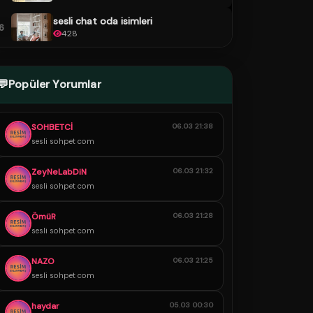
sesli chat oda isimleri
6
428
💬
Popüler Yorumlar
SOHBETCİ
06.03 21:38
sesli sohpet com
ZeyNeLabDiN
06.03 21:32
sesli sohpet com
ÖmüR
06.03 21:28
sesli sohpet com
NAZO
06.03 21:25
sesli sohpet com
haydar
05.03 00:30