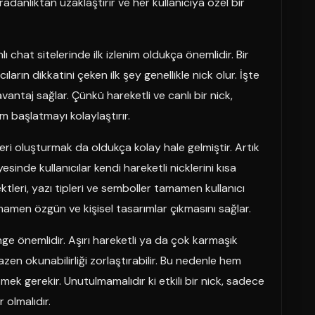
 sıradanlıktan uzaklaştırır ve her kullanıcıya özel bir
ı chat sitelerinde ilk izlenim oldukça önemlidir. Bir
ıların dikkatini çeken ilk şey genellikle nick olur. İşte
vantaj sağlar. Çünkü hareketli ve canlı bir nick,
im başlatmayı kolaylaştırır.
kleri oluşturmak da oldukça kolay hale gelmiştir. Artık
sinde kullanıcılar kendi hareketli nicklerini kısa
ktleri, yazı tipleri ve semboller tamamen kullanıcı
amamen özgün ve kişisel tasarımlar çıkmasını sağlar.
e önemlidir. Aşırı hareketli ya da çok karmaşık
azen okunabilirliği zorlaştırabilir. Bu nedenle hem
tmek gerekir. Unutulmamalıdır ki etkili bir nick, sadece
 olmalıdır.