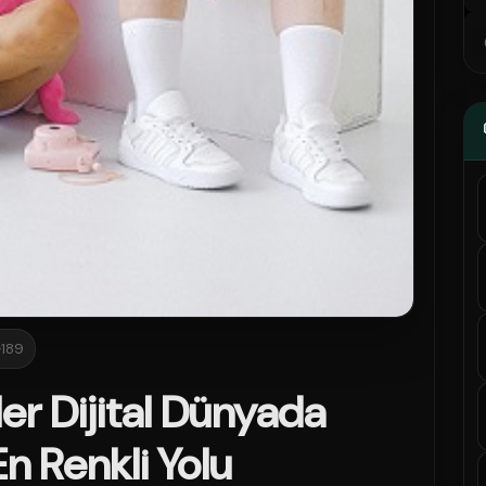
189
ler Dijital Dünyada
n Renkli Yolu