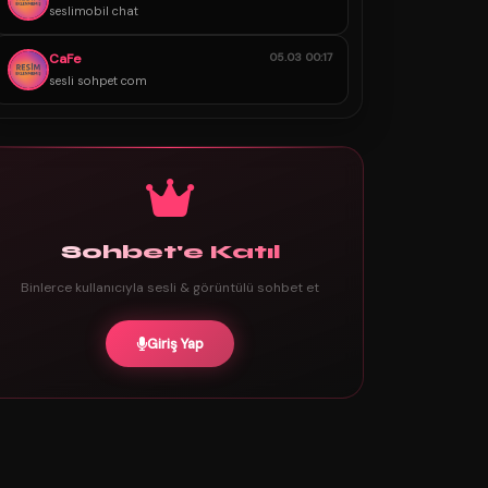
seslimobil chat
CaFe
05.03 00:17
sesli sohpet com
Sohbet'e Katıl
Binlerce kullanıcıyla sesli & görüntülü sohbet et
Giriş Yap