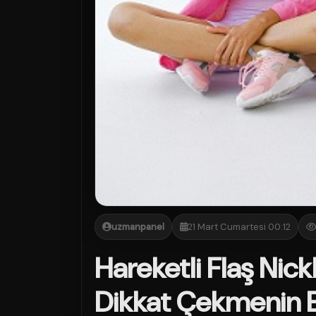
uzmanpanel
21 Mart Cumartesi 00:12
Hareketli Flaş Nick
Dikkat Çekmenin E