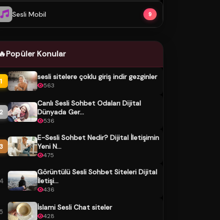
Sesli Mobil
9
🔥
Popüler Konular
sesli sitelere çoklu giriş indir gezginler
1
563
Canlı Sesli Sohbet Odaları Dijital
Dünyada Ger...
2
536
E-Sesli Sohbet Nedir? Dijital İletişimin
Yeni N...
3
475
Görüntülü Sesli Sohbet Siteleri Dijital
İletişi...
4
436
İslami Sesli Chat siteler
5
428