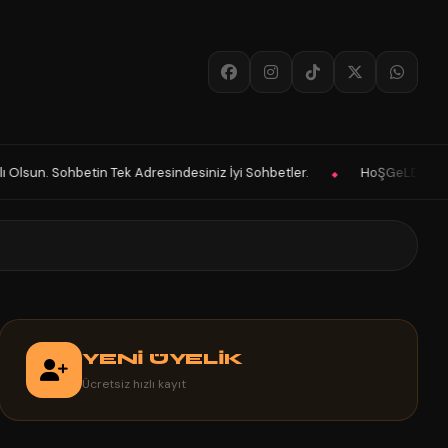
ndesiniz İyi Sohbetler.
HoŞGeLDin Keyifli Eğlenceli Hoş Vakitler Di
◆
YENİ ÜYELİK
Ücretsiz hızlı kayıt