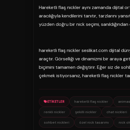
Hareketli flaş nickler aynı zamanda dijital or
aracılığıyla kendilerini tanıtır, tarzlarını yansı
yüzden doğru bir nick seçimi, sanıldığından
hareketli flaş nickler seslikat.com dijital dün
araçtır. Görselliği ve dinamizmi bir araya get
biçimini tamamen değiştirir. Eğer siz de so
çekmek istiyorsanız, hareketli flaş nickler ta
hareketli flaş nickler
animas
ETIKETLER
renkli nickler
şekilli nickler
chat nickleri
sohbet nickleri
özel nick tasarımı
nick o