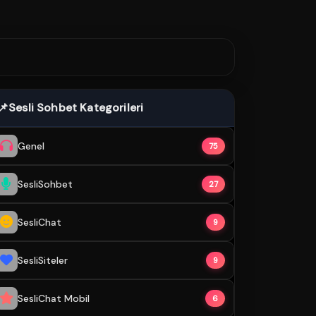
📌
Sesli Sohbet Kategorileri
Genel
75
SesliSohbet
27
SesliChat
9
SesliSiteler
9
SesliChat Mobil
6