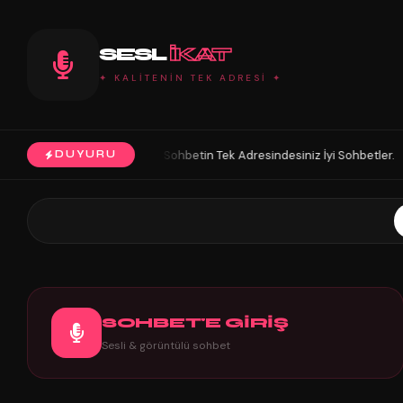
SESL
IKAT
✦ KALİTENİN TEK ADRESİ ✦
n. Sohbetin Tek Adresindesiniz İyi Sohbetler.
HoŞGeLDin Keyifli Eğle
DUYURU
◆
SOHBET'E GİRİŞ
Sesli & görüntülü sohbet