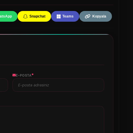
atsApp
Snapchat
Teams
Kopyala
*
E-POSTA