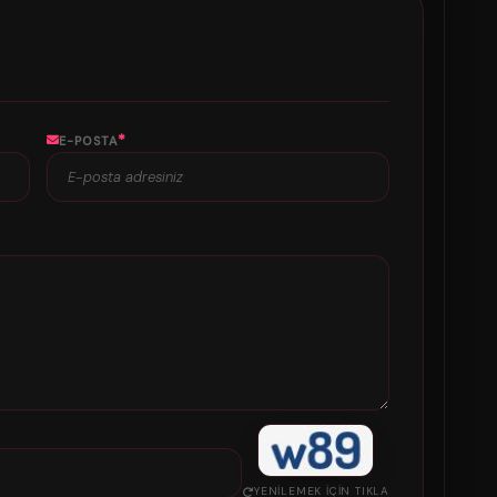
*
E-POSTA
YENILEMEK IÇIN TIKLA