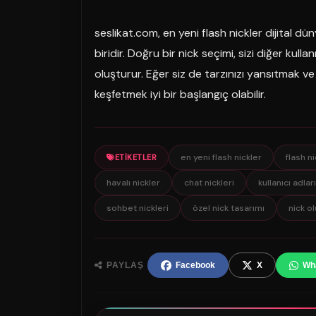
seslikat.com, en yeni flash nickler dijital 
biridir. Doğru bir nick seçimi, sizi diğer kulla
oluşturur. Eğer siz de tarzınızı yansıtmak ve f
keşfetmek iyi bir başlangıç olabilir.
en yeni flash nickler
flash n
ETIKETLER
havalı nickler
chat nickleri
kullanıcı adları
sohbet nickleri
özel nick tasarımı
nick o
PAYLAŞ
Facebook
X
Wh