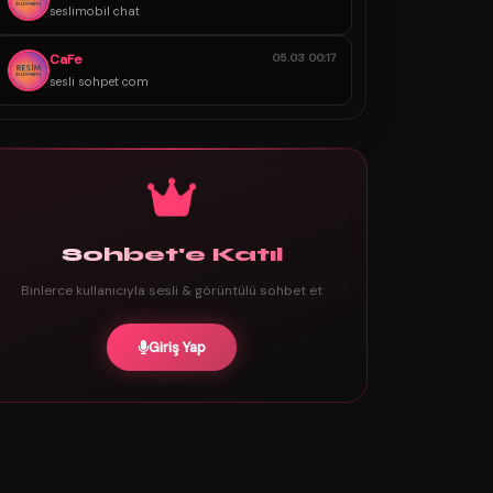
seslimobil chat
CaFe
05.03 00:17
sesli sohpet com
Sohbet'e Katıl
Binlerce kullanıcıyla sesli & görüntülü sohbet et
Giriş Yap