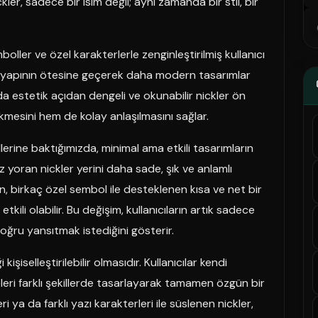
kler, sadece bir isim değil; aynı zamanda bir stil, bir
semboller ve özel karakterlerle zenginleştirilmiş kullanıcı
asik yapının ötesine geçerek daha modern tasarımlar
a estetik açıdan dengeli ve okunabilir nickler ön
ekmesini hem de kolay anlaşılmasını sağlar.
rine baktığımızda, minimal ama etkili tasarımların
 yoran nickler yerini daha sade, şık ve anlamlı
 birkaç özel sembol ile desteklenen kısa ve net bir
kili olabilir. Bu değişim, kullanıcıların artık sadece
oğru yansıtmak istediğini gösterir.
kişiselleştirilebilir olmasıdır. Kullanıcılar kendi
meleri farklı şekillerde tasarlayarak tamamen özgün bir
leri ya da farklı yazı karakterleri ile süslenen nickler,