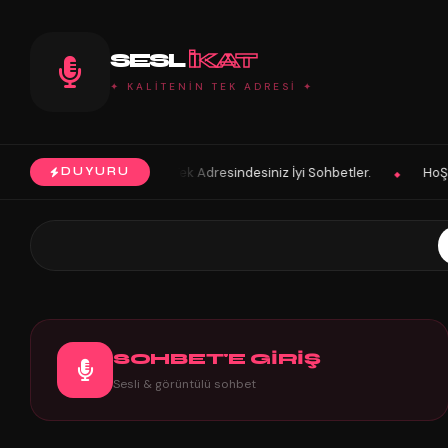
SESL
IKAT
✦ KALİTENİN TEK ADRESİ ✦
n Tek Adresindesiniz İyi Sohbetler.
HoŞGeLDin Keyifli Eğlenceli Hoş
DUYURU
◆
SOHBET'E GİRİŞ
Sesli & görüntülü sohbet