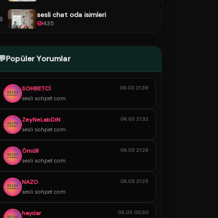
sesli chat oda isimleri
6
435
💬
Popüler Yorumlar
SOHBETCİ
06.03 21:38
sesli sohpet com
ZeyNeLabDiN
06.03 21:32
sesli sohpet com
ÖmüR
06.03 21:28
sesli sohpet com
NAZO
06.03 21:25
sesli sohpet com
haydar
05.03 00:30