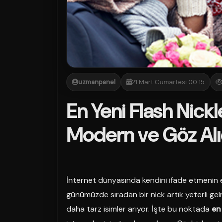
uzmanpanel
21 Mart Cumartesi 00:15
En Yeni Flash Nickle
Modern ve Göz Alıc
İnternet dünyasında kendini ifade etmenin en h
günümüzde sıradan bir nick artık yeterli gel
daha tarz isimler arıyor. İşte bu noktada
en