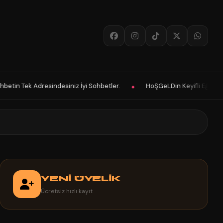
İyi Sohbetler.
HoŞGeLDin Keyifli Eğlenceli Hoş Vakitler Diler 2025 P
◆
YENİ ÜYELİK
Ücretsiz hızlı kayıt