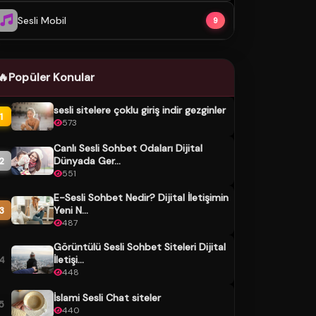
Sesli Mobil
9
🔥
Popüler Konular
sesli sitelere çoklu giriş indir gezginler
1
573
Canlı Sesli Sohbet Odaları Dijital
Dünyada Ger...
2
551
E-Sesli Sohbet Nedir? Dijital İletişimin
Yeni N...
3
487
Görüntülü Sesli Sohbet Siteleri Dijital
İletişi...
4
448
İslami Sesli Chat siteler
5
440