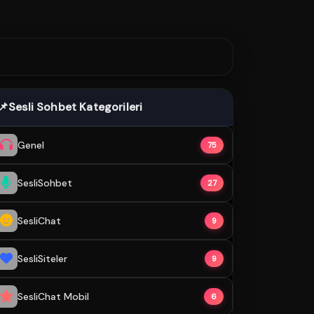
📌
Sesli Sohbet Kategorileri
Genel
75
SesliSohbet
27
SesliChat
9
SesliSiteler
9
SesliChat Mobil
6