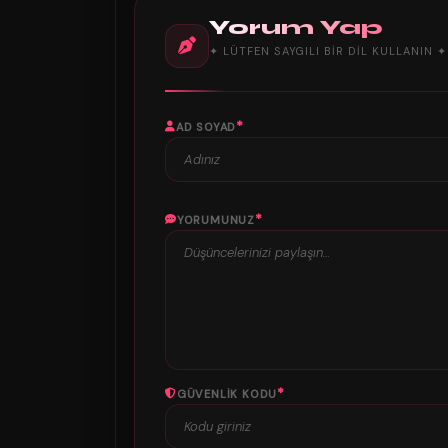
Yorum Yap
✦ LÜTFEN SAYGILI BIR DIL KULLANIN ✦
*
AD SOYAD
*
YORUMUNUZ
*
GÜVENLIK KODU