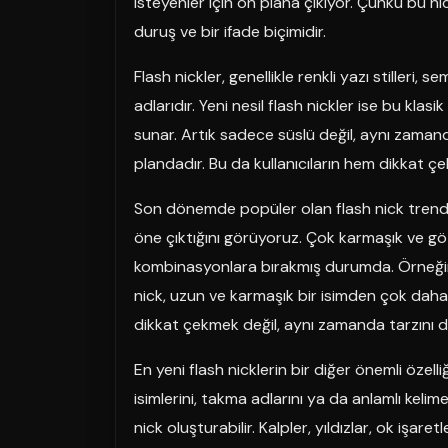
isteyenler için ön plana çıkıyor. Çünkü bu nic
duruş ve bir ifade biçimidir.
Flash nickler, genellikle renkli yazı stilleri, 
adlarıdır. Yeni nesil flash nickler ise bu kl
sunar. Artık sadece süslü değil, aynı zamand
plandadır. Bu da kullanıcıların hem dikkat ç
Son dönemde popüler olan flash nick trendle
öne çıktığını görüyoruz. Çok karmaşık ve göz
kombinasyonlara bırakmış durumda. Örneğin,
nick, uzun ve karmaşık bir isimden çok daha et
dikkat çekmek değil, aynı zamanda tarzını d
En yeni flash nicklerin bir diğer önemli özelliği 
isimlerini, takma adlarını ya da anlamlı keli
nick oluşturabilir. Kalpler, yıldızlar, ok işaret