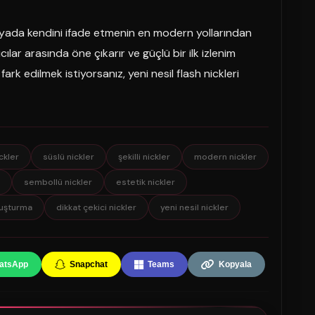
dünyada kendini ifade etmenin en modern yollarından
nıcılar arasında öne çıkarır ve güçlü bir ilk izlenim
ark edilmek istiyorsanız, yeni nesil flash nickleri
ickler
süslü nickler
şekilli nickler
modern nickler
sembollü nickler
estetik nickler
luşturma
dikkat çekici nickler
yeni nesil nickler
atsApp
Snapchat
Teams
Kopyala