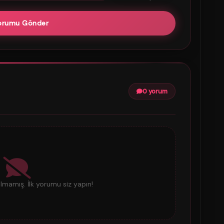
orumu Gönder
0 yorum
mamış. İlk yorumu siz yapın!