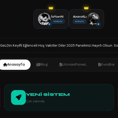
👑
👑
İsYanN
AraratLı
KURUCU
KURUCU
 Vakitler Diler 2025 Panelimiz Hayırlı Olsun. Sohbetin Tek Adresindesiniz 
Anasayfa
Blog
UzmanPaneL
Kurallar
YENİ SİSTEM
Çok yakında