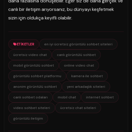
daha fazlasına dönüşebilir. Eğer siz de daha gerçek ve
canlı bir iletişim arıyorsanız, bu dünyayı keşfetmek
sizin için oldukça keyifli olabilir.
en iyi ücretsiz görüntülü sohbet siteleri
ETIKETLER
ücretsiz video chat
canlı görüntülü sohbet
mobil görüntülü sohbet
online video chat
görüntülü sohbet platformu
kamera ile sohbet
anonim görüntülü sohbet
yeni arkadaşlık siteleri
canlı sohbet odaları
mobil chat
internet sohbet
video sohbet siteleri
ücretsiz chat siteleri
görüntülü iletişim