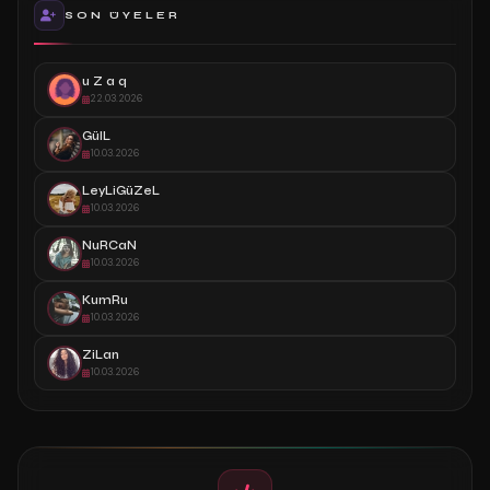
SON ÜYELER
u Z a q
22.03.2026
GülL
10.03.2026
LeyLiGüZeL
10.03.2026
NuRCaN
10.03.2026
KumRu
10.03.2026
ZiLan
10.03.2026