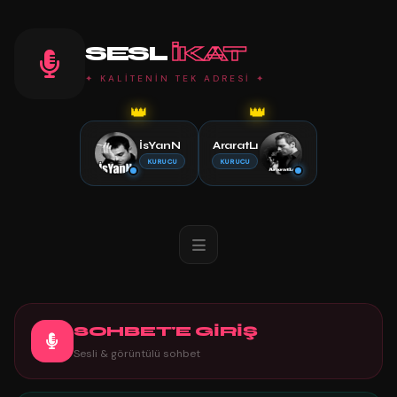
SESL
IKAT
✦ KALİTENİN TEK ADRESİ ✦
👑
👑
İsYanN
AraratLı
KURUCU
KURUCU
SOHBET'E GİRİŞ
Sesli & görüntülü sohbet