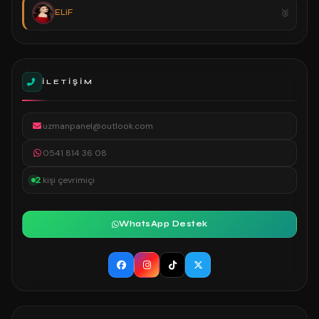
ELiF
İLETIŞIM
uzmanpanel@outlook.com
0541 814 36 08
2
kişi çevrimiçi
WhatsApp Destek