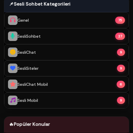
📌
Sesli Sohbet Kategorileri
Genel
75
SesliSohbet
27
SesliChat
9
SesliSiteler
9
SesliChat Mobil
6
Sesli Mobil
9
🔥
Popüler Konular