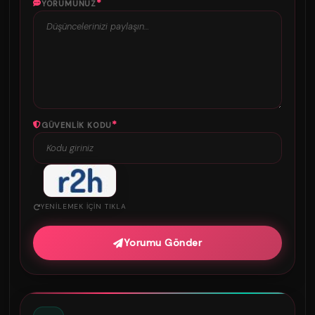
*
YORUMUNUZ
*
GÜVENLIK KODU
YENILEMEK IÇIN TIKLA
Yorumu Gönder