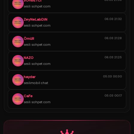
SOHBETCİ
sesli sohpet com
ZeyNeLabDiN
06.03 21:32
sesli sohpet com
ÖmüR
06.03 21:28
sesli sohpet com
NAZO
06.03 21:25
sesli sohpet com
haydar
05.03 00:30
seslimobil chat
CaFe
05.03 00:17
sesli sohpet com