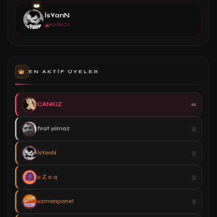
👑
İsYanN
KURUCU
EN AKTIF ÜYELER
CANKIZ
fırat yılmaz
İsYanN
u Z a q
uzmanpanel