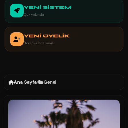
YENİ SİSTEM
Çok yakında
YENİ ÜYELİK
Ücretsiz hızlı kayıt
Ana Sayfa
/
Genel