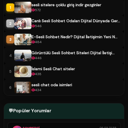
sesli sitelere çoklu giriş indir gezginler
1
572
Canlı Sesli Sohbet Odaları Dijital Dünyada Ger...
2
546
E-Sesli Sohbet Nedir? Dijital İletişimin Yeni N...
3
484
Görüntülü Sesli Sohbet Siteleri Dijital İletişi...
4
446
İslami Sesli Chat siteler
5
438
sesli chat oda isimleri
6
434
💬
Popüler Yorumlar
06.03 21:38