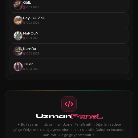
GülL
10.03.2026
LeyLiGüZeL
10.03.2026
NuRCaN
10.03.2026
KumRu
10.03.2026
ZiLan
10.03.2026
Uzman
PaneL
✦ Bu tasarımın tek orijinali UzmanPanel'e aittir. Diğerleri sadece
gölge. Gölgelerin olduğu yerde olumsuzluk olabilir. Çalışkan insanda
sabırsızlıkla gölge yaratabilir ✦