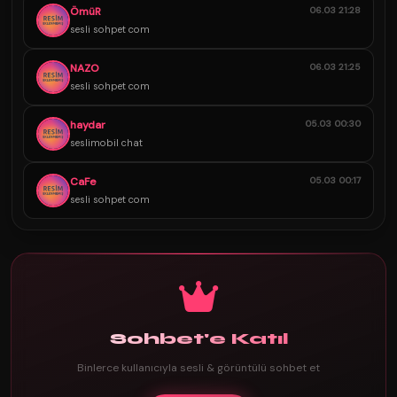
ÖmüR
06.03 21:28
sesli sohpet com
NAZO
06.03 21:25
sesli sohpet com
haydar
05.03 00:30
seslimobil chat
CaFe
05.03 00:17
sesli sohpet com
Sohbet'e Katıl
Binlerce kullanıcıyla sesli & görüntülü sohbet et