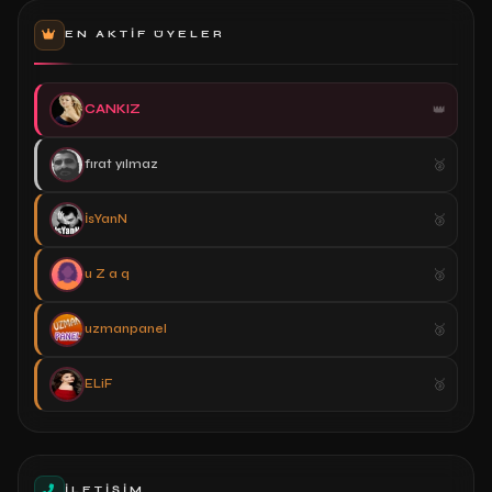
EN AKTIF ÜYELER
CANKIZ
fırat yılmaz
İsYanN
u Z a q
uzmanpanel
ELiF
İLETIŞIM