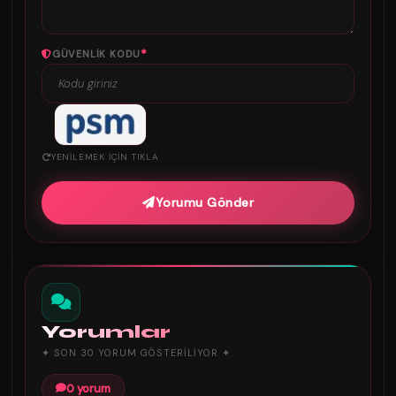
*
GÜVENLIK KODU
YENILEMEK IÇIN TIKLA
Yorumu Gönder
Yorumlar
✦ SON 30 YORUM GÖSTERILIYOR ✦
0 yorum