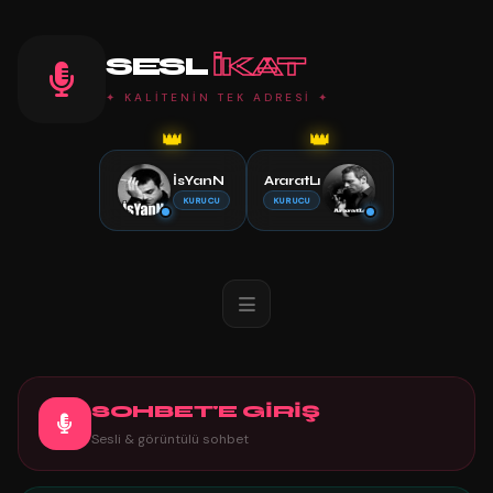
SESL
IKAT
✦ KALİTENİN TEK ADRESİ ✦
👑
👑
İsYanN
AraratLı
KURUCU
KURUCU
SOHBET'E GİRİŞ
Sesli & görüntülü sohbet