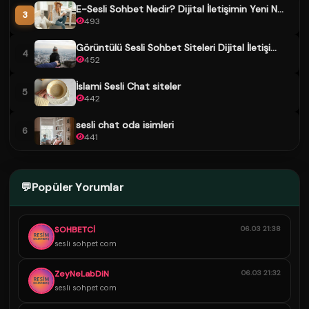
E-Sesli Sohbet Nedir? Dijital İletişimin Yeni N...
3
493
Görüntülü Sesli Sohbet Siteleri Dijital İletişi...
4
452
İslami Sesli Chat siteler
5
442
sesli chat oda isimleri
6
441
💬
Popüler Yorumlar
SOHBETCİ
06.03 21:38
sesli sohpet com
ZeyNeLabDiN
06.03 21:32
sesli sohpet com