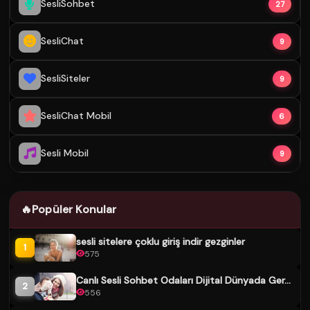
SesliSohbet
27
SesliChat
9
SesliSiteler
9
SesliChat Mobil
6
Sesli Mobil
9
🔥
Popüler Konular
sesli sitelere çoklu giriş indir gezginler
1
575
Canlı Sesli Sohbet Odaları Dijital Dünyada Ger...
2
556