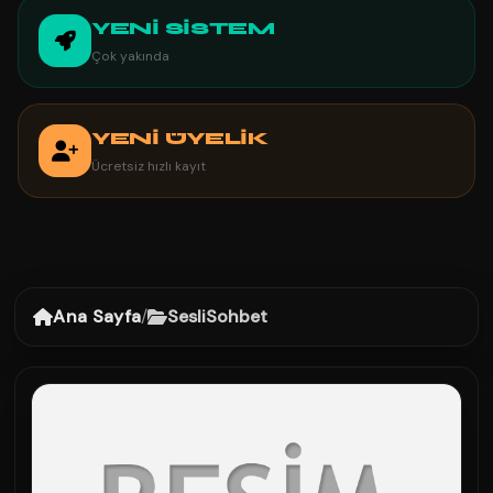
YENİ SİSTEM
Çok yakında
YENİ ÜYELİK
Ücretsiz hızlı kayıt
Ana Sayfa
/
SesliSohbet