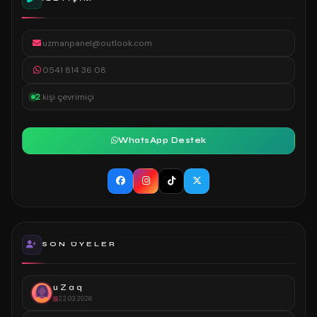
uzmanpanel@outlook.com
0541 814 36 08
2
kişi çevrimiçi
WhatsApp Destek
SON ÜYELER
u Z a q
22.03.2026