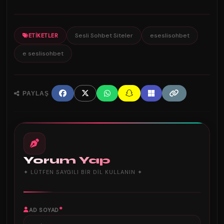
Sesli Sohbet Siteler
eseslisohbet
ETIKETLER
e seslisohbet
PAYLAŞ
Yorum Yap
✦ LÜTFEN SAYGILI BIR DIL KULLANIN ✦
*
AD SOYAD