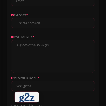
*
E-POSTA
*
YORUMUNUZ
*
GÜVENLIK KODU
YENILEMEK IÇIN TIKLA