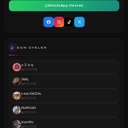
WhatsApp Destek
SON ÜYELER
u Z a q
22.03.2026
GülL
10.03.2026
LeyLiGüZeL
10.03.2026
NuRCaN
10.03.2026
KumRu
10.03.2026