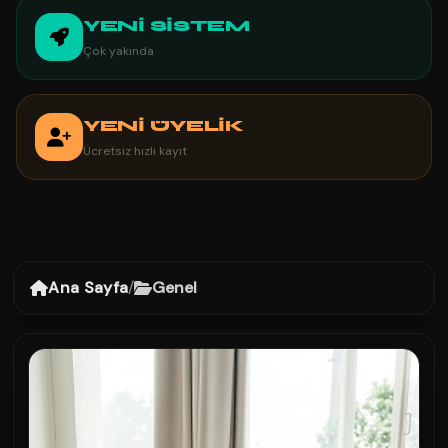
YENİ SİSTEM
Çok yakında
YENİ ÜYELİK
Ücretsiz hızlı kayıt
Ana Sayfa
/
Genel