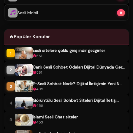
Sesli Mobil
9
🔥
Popüler Konular
sesli sitelere çoklu giriş indir gezginler
1
581
Canlı Sesli Sohbet Odaları Dijital Dünyada Ger...
2
561
E-Sesli Sohbet Nedir? Dijital İletişimin Yeni N...
3
499
Görüntülü Sesli Sohbet Siteleri Dijital İletişi...
4
458
İslami Sesli Chat siteler
5
453