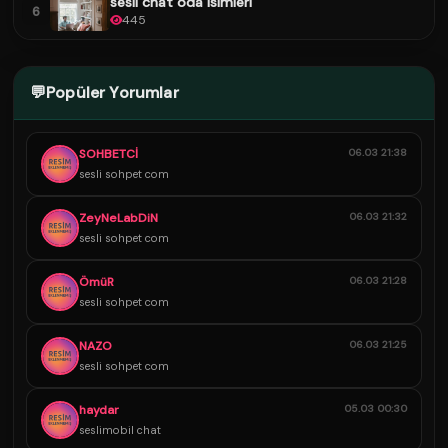
sesli chat oda isimleri
6
445
💬
Popüler Yorumlar
SOHBETCİ
06.03 21:38
sesli sohpet com
ZeyNeLabDiN
06.03 21:32
sesli sohpet com
ÖmüR
06.03 21:28
sesli sohpet com
NAZO
06.03 21:25
sesli sohpet com
haydar
05.03 00:30
seslimobil chat