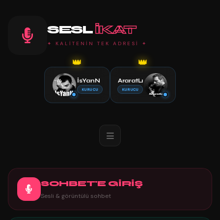
SESL
IKAT
✦ KALİTENİN TEK ADRESİ ✦
👑
👑
İsYanN
AraratLı
KURUCU
KURUCU
SOHBET'E GİRİŞ
Sesli & görüntülü sohbet