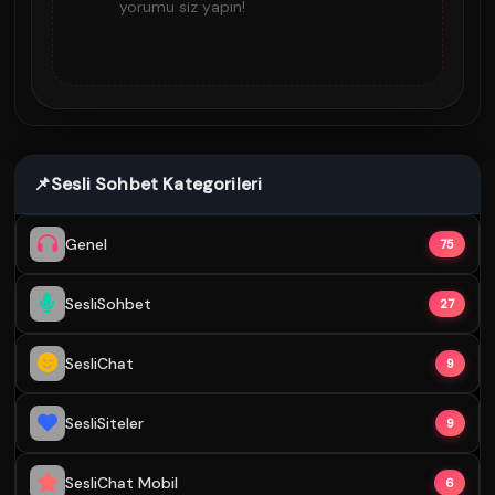
yorumu siz yapın!
📌
Sesli Sohbet Kategorileri
Genel
75
SesliSohbet
27
SesliChat
9
SesliSiteler
9
SesliChat Mobil
6