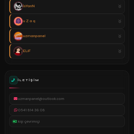
İsYanN
u Z a q
uzmanpanel
ELiF
İLETIŞIM
uzmanpanel@outlook.com
0541 814 36 08
2
kişi çevrimiçi