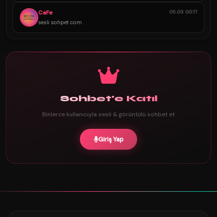
CaFe
05.03 00:17
sesli sohpet com
Sohbet'e Katıl
Binlerce kullanıcıyla sesli & görüntülü sohbet et
Giriş Yap