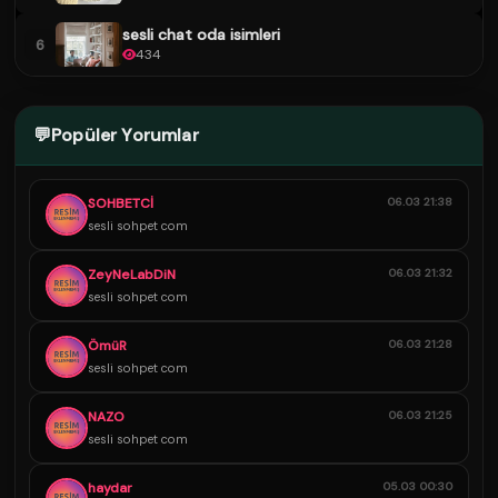
sesli chat oda isimleri
6
434
💬
Popüler Yorumlar
SOHBETCİ
06.03 21:38
sesli sohpet com
ZeyNeLabDiN
06.03 21:32
sesli sohpet com
ÖmüR
06.03 21:28
sesli sohpet com
NAZO
06.03 21:25
sesli sohpet com
haydar
05.03 00:30