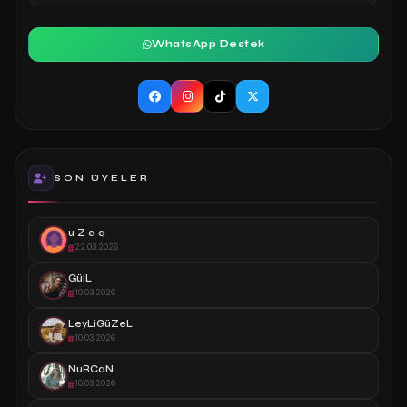
WhatsApp Destek
SON ÜYELER
u Z a q
22.03.2026
GülL
10.03.2026
LeyLiGüZeL
10.03.2026
NuRCaN
10.03.2026