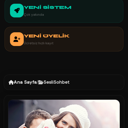
YENİ SİSTEM
Çok yakında
YENİ ÜYELİK
Ücretsiz hızlı kayıt
Ana Sayfa
/
SesliSohbet