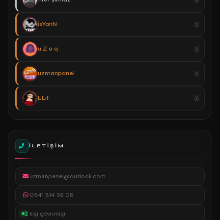
İsYanN
u Z a q
uzmanpanel
ELiF
İLETIŞIM
uzmanpanel@outlook.com
0541 814 36 08
2
kişi çevrimiçi