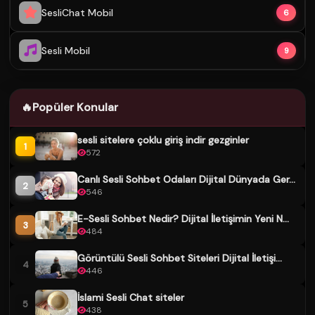
SesliChat Mobil
6
Sesli Mobil
9
🔥
Popüler Konular
sesli sitelere çoklu giriş indir gezginler
1
572
Canlı Sesli Sohbet Odaları Dijital Dünyada Ger...
2
546
E-Sesli Sohbet Nedir? Dijital İletişimin Yeni N...
3
484
Görüntülü Sesli Sohbet Siteleri Dijital İletişi...
4
446
İslami Sesli Chat siteler
5
438