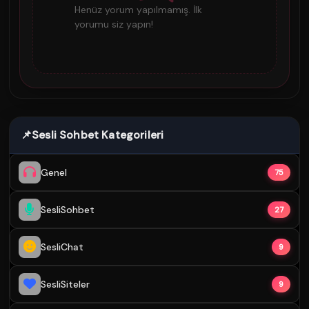
Henüz yorum yapılmamış. İlk
yorumu siz yapın!
📌
Sesli Sohbet Kategorileri
Genel
75
SesliSohbet
27
SesliChat
9
SesliSiteler
9