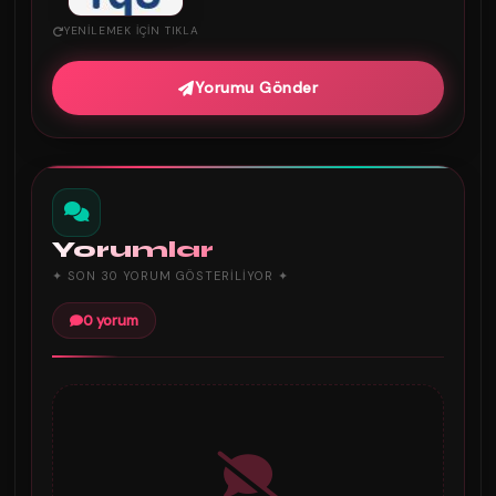
YENILEMEK IÇIN TIKLA
Yorumu Gönder
Yorumlar
✦ SON 30 YORUM GÖSTERILIYOR ✦
0 yorum