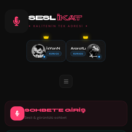
SESL
IKAT
✦ KALİTENİN TEK ADRESİ ✦
👑
👑
İsYanN
AraratLı
KURUCU
KURUCU
SOHBET'E GİRİŞ
Sesli & görüntülü sohbet