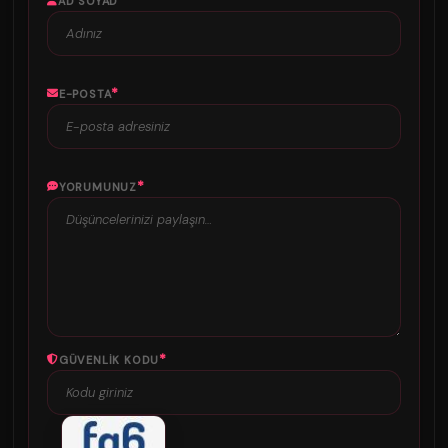
*
AD SOYAD
*
E-POSTA
*
YORUMUNUZ
*
GÜVENLIK KODU