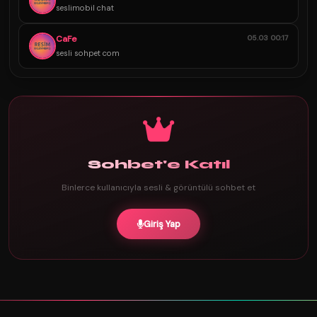
seslimobil chat
CaFe
05.03 00:17
sesli sohpet com
Sohbet'e Katıl
Binlerce kullanıcıyla sesli & görüntülü sohbet et
Giriş Yap