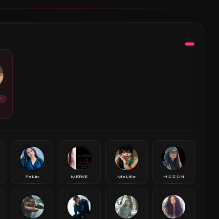
İ
PeLin
MERVE
MeLiKe
H ü Z ü N