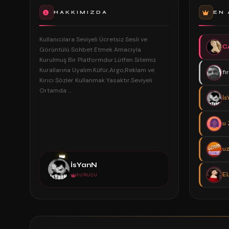
HAKKIMIZDA
EN 
Kullanıcılara Seviyeli Ücretsiz Sesli ve
C
Görüntülü Sohbet Etmek Amacıyla
Kurulmuş Bir Platformdur.Lütfen Sitemiz
Kurallarına Uyalım.Küfür,Argo,Reklam ve
fı
Kırıcı Sözler Kullanmak Yasaktır.Seviyeli
Ortamda ...
İs
u 
u
👑
İsYanN
EL
KURUCU