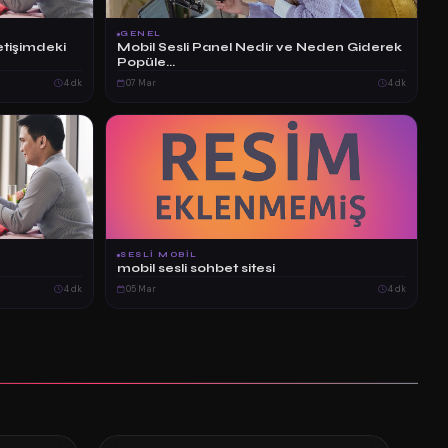
GENEL
letişimdeki
Mobil Sesli Panel Nedir ve Neden Giderek
Popüle...
4 dk
07 Mar
4 dk
SESLI MOBIL
mobil sesli sohbet sitesi
4 dk
05 Mar
4 dk