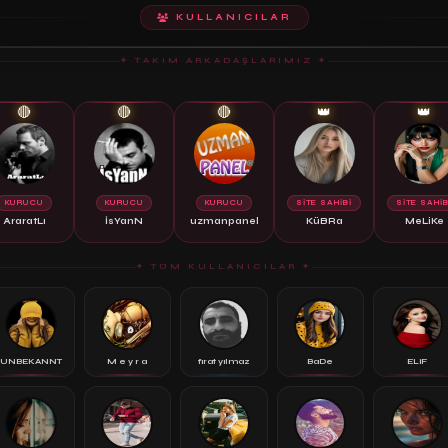
KULLANICILAR
✦ TAKIM ARKADAŞLARIMIZ ✦
🔴
🔴
🔴
👑
👑
KURUCU
KURUCU
KURUCU
SİTE SAHİBİ
SİTE SAHİB
AraratLı
İsYanN
uzmanpanel
KüBRa
MeLiKe
✦ TÜM KULLANICILAR ✦
UNBEKANNT
M e y r a
fırat yılmaz
BaDe
ELiF