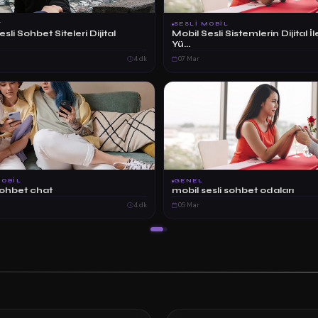
T
SESLI MOBIL
li Sohbet Siteleri Dijital
Mobil Sesli Sistemlerin Dijital İ
Yü...
4 dk
07 Mar
MOBIL
GENEL
sohbet chat
mobil sesli sohbet odaları
4 dk
05 Mar