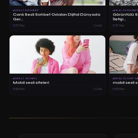
SESLISOHBET
SESLISOHBE
Canlı Sesli Sohbet Odaları Dijital Dünyada
Görüntülü Ses
Ger...
İletişi...
07 Mar
4 dk
07 Mar
SESLI MOBIL
SESLICHAT 
Mobil sesli siteleri
mobil sesli 
06 Mar
3 dk
05 Mar