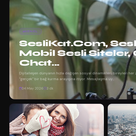
GENEL
SesliKat.Com, Sesli
Mobil Sesli Siteler,
Chat...
Dijitalleşen dünyanın hızla değişen sosyal dinamikleri, bireyleri he
"gerçek" bir bağ kurma arayışına itiyor. Mesajlaşma uy...
04 May 2026
3 dk