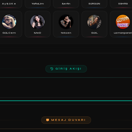
A y ß ü K e
YaRaLim
ßerfin
SüRGüN
SäHRä
GüLCem
MeD
teksen
GülL
uzmanpane
GİRİŞ AKIŞI
MESAJ DUVARI