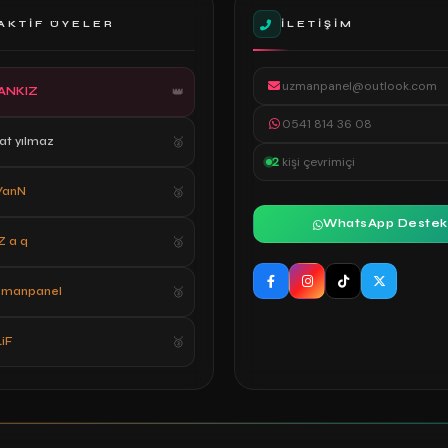
AKTIF ÜYELER
İLETIŞIM
uzmanpanel@outlook.com
ANKIZ
0541 814 36 08
rat yılmaz
2
kişi çevrimiçi
YanN
WhatsApp Destek
Z a q
zmanpanel
iF