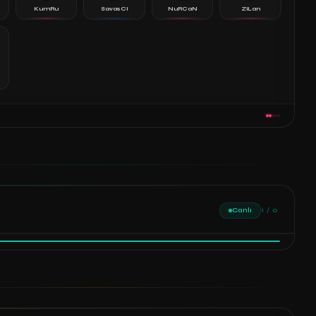
KumRu
SavasCi
NuRCaN
ZiLan
l
Canlı
1 / 0