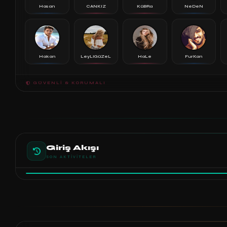
Hasan
CANKIZ
KüBRa
NeDeN
Hakan
LeyLiGüZeL
HaLe
FurKan
GÜVENLI & KORUMALI
Giriş Akışı
SON AKTIVITELER