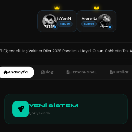
👑
👑
İsYanN
AraratLı
KURUCU
KURUCU
 Diler 2025 Panelimiz Hayırlı Olsun. Sohbetin Tek Adresindesiniz İyi Sohbe
Anasayfa
Blog
UzmanPaneL
Kurallar
YENİ SİSTEM
Çok yakında