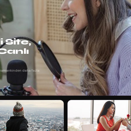
 Site,
 Canlı
r zamankinden daha fazla