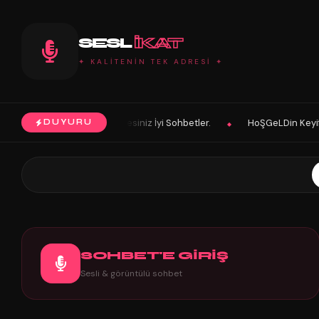
SESL
IKAT
✦ KALİTENİN TEK ADRESİ ✦
esindesiniz İyi Sohbetler.
HoŞGeLDin Keyifli Eğlenceli Hoş Vakitler
DUYURU
◆
SOHBET'E GİRİŞ
Sesli & görüntülü sohbet