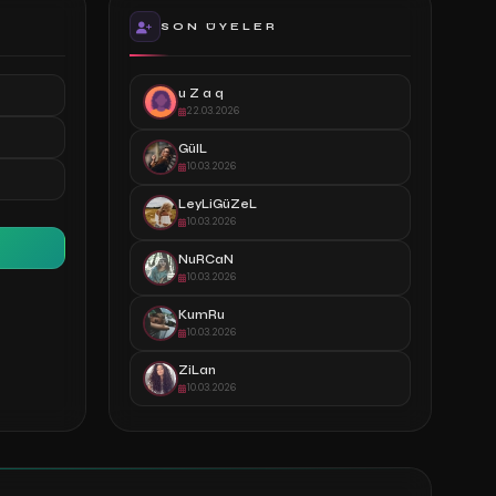
SON ÜYELER
u Z a q
22.03.2026
GülL
10.03.2026
LeyLiGüZeL
10.03.2026
NuRCaN
10.03.2026
KumRu
10.03.2026
ZiLan
10.03.2026