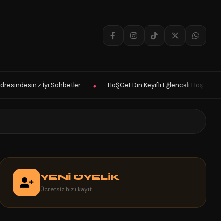
tler.
HoŞGeLDin Keyifli Eğlenceli Hoş Vakitler Diler 2025 Panelimiz 
◆
YENİ ÜYELİK
Ücretsiz hızlı kayıt