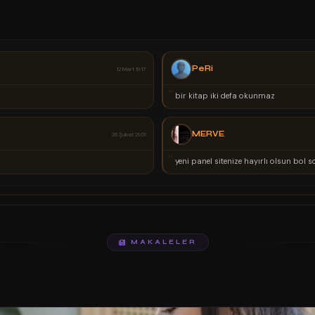
MeD
02 Şubat 00:37
“
Gerçek Güzellik Kalptedir Anlayana
KüBRa
02 Şubat 00:25
SİTE SAHİBİ
“
Herkes Burada Sen Nerdesin...
MAKALELER