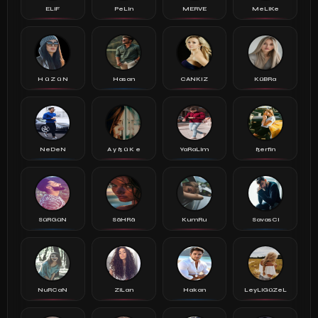
ELiF
PeLin
MERVE
MeLiKe
H ü Z ü N
Hasan
CANKIZ
KüBRa
NeDeN
A y ß ü K e
YaRaLim
ßerfin
SüRGüN
SäHRä
KumRu
SavasCi
NuRCaN
ZiLan
Hakan
LeyLiGüZeL