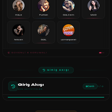
HaLe
FurKan
GüLCem
MeD
teksen
GülL
uzmanpanel
GÜVENLI & KORUMALI
GİRİŞ AKIŞI
Giriş Akışı
Canlı
1 / 0
SON AKTIVITELER