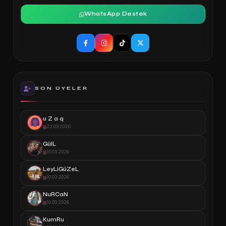
WhatsApp Destek
SON ÜYELER
u Z a q
22.03.2026
GülL
10.03.2026
LeyLiGüZeL
10.03.2026
NuRCaN
10.03.2026
KumRu