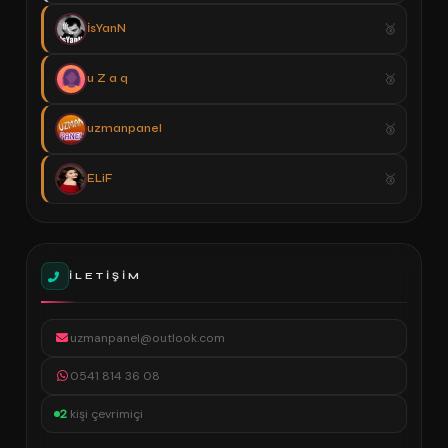
İsYanN
u Z a q
uzmanpanel
ELiF
İLETIŞIM
uzmanpanel@outlook.com
0541 814 36 08
2
kişi çevrimiçi