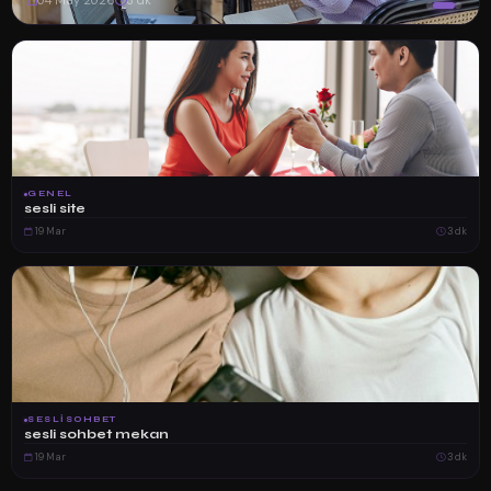
04 May 2026
3 dk
GENEL
sesli site
19 Mar
3 dk
SESLISOHBET
sesli sohbet mekan
19 Mar
3 dk