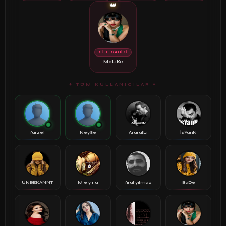
👑
SİTE SAHİBİ
MeLiKe
✦ TÜM KULLANICILAR ✦
farzet
NeySe
AraratLı
İsYanN
UNBEKANNT
M e y r a
fırat yılmaz
BaDe