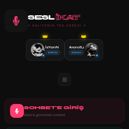
SESL
IKAT
✦ KALİTENİN TEK ADRESİ ✦
👑
👑
İsYanN
AraratLı
KURUCU
KURUCU
SOHBET'E GİRİŞ
Sesli & görüntülü sohbet