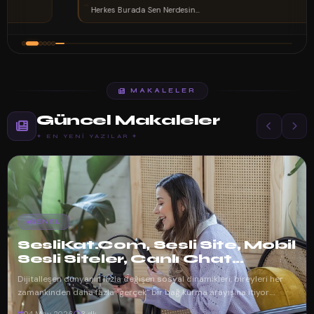
“
Herkes Burada Sen Nerdesin...
MAKALELER
Güncel Makaleler
✦ EN YENI YAZILAR ✦
GENEL
SesliKat.Com, Sesli Site, Mobil
Sesli Siteler, Canlı Chat...
Dijitalleşen dünyanın hızla değişen sosyal dinamikleri, bireyleri her
zamankinden daha fazla "gerçek" bir bağ kurma arayışına itiyor.
Mesajlaşma uy...