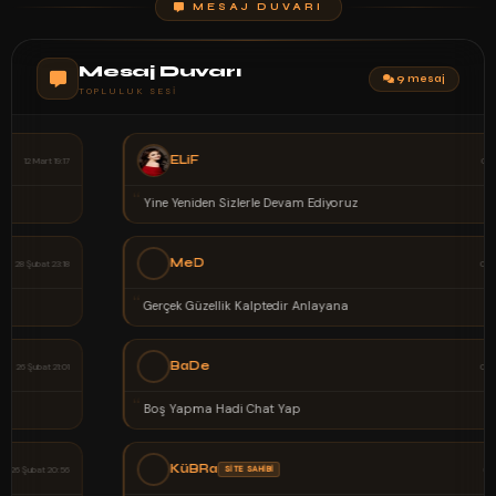
MESAJ DUVARI
Mesaj Duvarı
9 mesaj
TOPLULUK SESI
ELiF
02 Şubat 00:37
“
Yine Yeniden Sizlerle Devam Ediyoruz
MeD
02 Şubat 00:30
“
Gerçek Güzellik Kalptedir Anlayana
BaDe
02 Şubat 00:25
“
Boş Yapma Hadi Chat Yap
KüBRa
SİTE SAHİBİ
02 Şubat 00:21