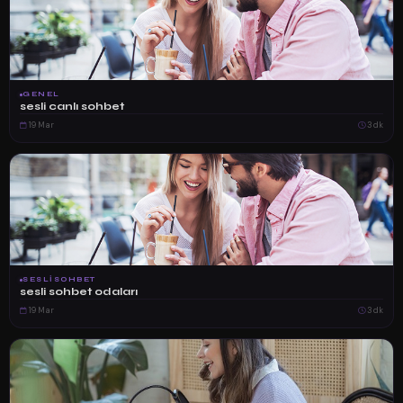
GENEL
sesli canlı sohbet
19 Mar
3 dk
SESLISOHBET
sesli sohbet odaları
19 Mar
3 dk