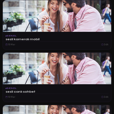
GENEL
sesli kameralı mobil
19 Mar
3 dk
GENEL
sesli canlı sohbet
19 Mar
3 dk