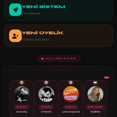
YENİ SİSTEM
Çok yakında
YENİ ÜYELİK
Ücretsiz hızlı kayıt
KULLANICILAR
✦ TAKIM ARKADAŞLARIMIZ ✦
🔴
🔴
🔴
👑
KURUCU
KURUCU
KURUCU
SİTE SAHİBİ
AraratLı
İsYanN
uzmanpanel
KüBRa