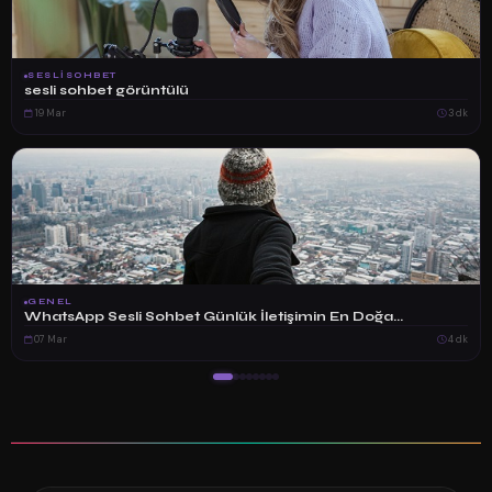
SESLISOHBET
sesli sohbet görüntülü
19 Mar
3 dk
GENEL
WhatsApp Sesli Sohbet Günlük İletişimin En Doğa...
07 Mar
4 dk