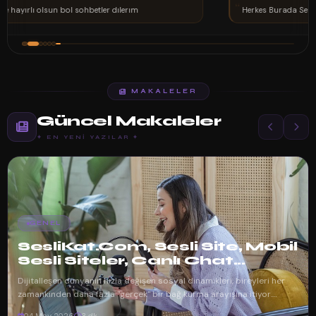
“
Herkes Burada Sen Nerdesin...
MAKALELER
Güncel Makaleler
✦ EN YENI YAZILAR ✦
GENEL
SesliKat.Com, Sesli Site, Mobil
Sesli Siteler, Canlı Chat...
Dijitalleşen dünyanın hızla değişen sosyal dinamikleri, bireyleri her
zamankinden daha fazla "gerçek" bir bağ kurma arayışına itiyor.
Mesajlaşma uy...