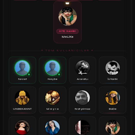
👑
SİTE SAHİBİ
MeLiKe
✦ TÜM KULLANICILAR ✦
farzet
NeySe
AraratLı
İsYanN
UNBEKANNT
M e y r a
fırat yılmaz
BaDe