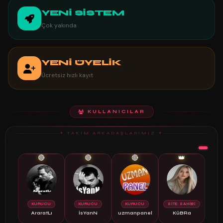
YENİ SİSTEM
Çok yakında
YENİ ÜYELİK
Ücretsiz hızlı kayıt
KULLANICILAR
✦ TAKIM ARKADAŞLARIMIZ ✦
🔴
🔴
🔴
👑
KURUCU
KURUCU
KURUCU
SİTE SAHİBİ
AraratLı
İsYanN
uzmanpanel
KüBRa