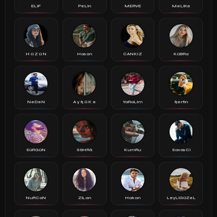
ELiF
PeLin
MERVE
MeLiKe
H ü Z ü N
Hasan
CANKIZ
KüBRa
NeDeN
A y ß ü K e
YaRaLim
ßerfin
SüRGüN
SäHRä
KumRu
SavasCi
NuRCaN
ZiLan
Hakan
LeyLiGüZeL