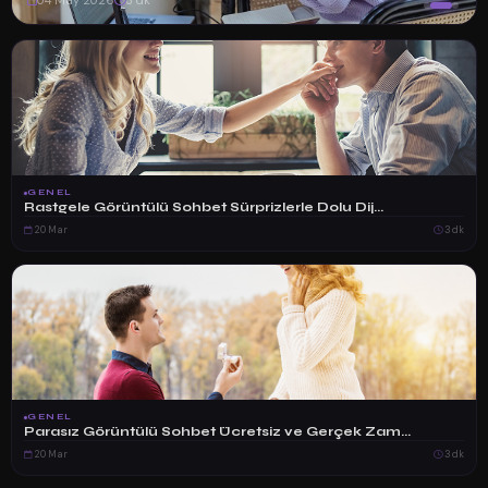
04 May 2026
3 dk
GENEL
Rastgele Görüntülü Sohbet Sürprizlerle Dolu Dij...
20 Mar
3 dk
GENEL
Parasız Görüntülü Sohbet Ücretsiz ve Gerçek Zam...
20 Mar
3 dk