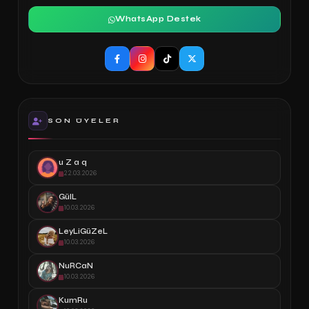
WhatsApp Destek
SON ÜYELER
u Z a q
22.03.2026
GülL
10.03.2026
LeyLiGüZeL
10.03.2026
NuRCaN
10.03.2026
KumRu