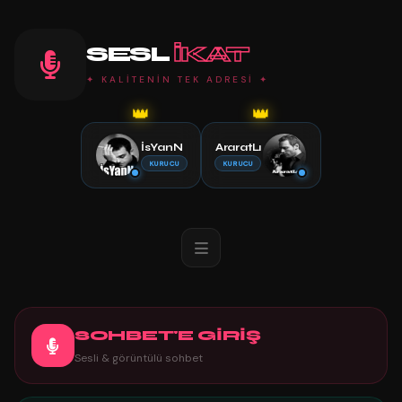
SESL
IKAT
✦ KALİTENİN TEK ADRESİ ✦
👑
👑
İsYanN
AraratLı
KURUCU
KURUCU
SOHBET'E GİRİŞ
Sesli & görüntülü sohbet