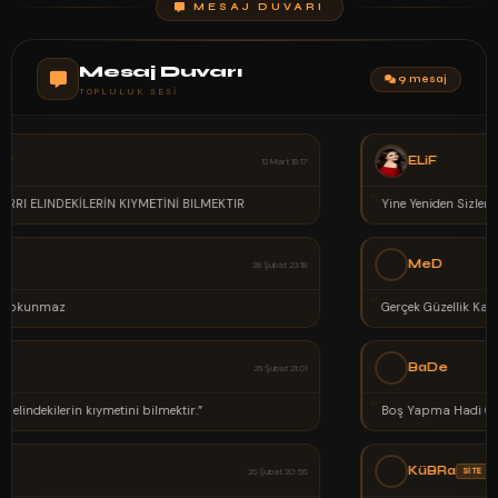
MESAJ DUVARI
Mesaj Duvarı
9 mesaj
TOPLULUK SESI
ELiF
02 Şubat 00:37
“
Yine Yeniden Sizlerle Devam Ediyoruz
MeD
02 Şubat 00:30
“
Gerçek Güzellik Kalptedir Anlayana
BaDe
02 Şubat 00:25
“
Boş Yapma Hadi Chat Yap
KüBRa
SİTE SAHİBİ
02 Şubat 00:21