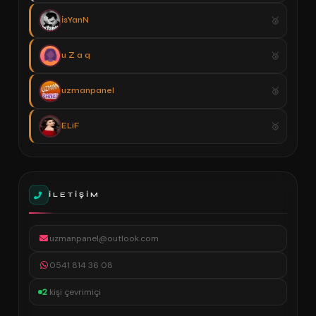
İsYanN
u Z a q
uzmanpanel
ELiF
İLETIŞIM
uzmanpanel@outlook.com
0541 814 36 08
2
kişi çevrimiçi