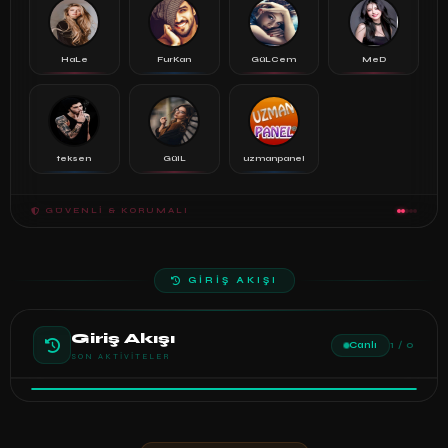
HaLe
FurKan
GüLCem
MeD
teksen
GülL
uzmanpanel
GÜVENLI & KORUMALI
GİRİŞ AKIŞI
Giriş Akışı
Canlı
1 / 0
SON AKTIVITELER