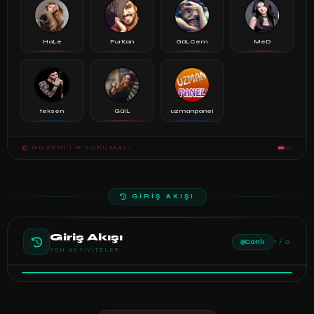
HaLe
FurKan
GüLCem
MeD
teksen
GülL
uzmanpanel
GÜVENLI & KORUMALI
GİRİŞ AKIŞI
Giriş Akışı
Canlı
1 / 0
SON AKTIVITELER