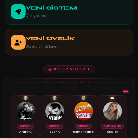
YENİ SİSTEM
Çok yakında
YENİ ÜYELİK
Ücretsiz hızlı kayıt
KULLANICILAR
✦ TAKIM ARKADAŞLARIMIZ ✦
🔴
🔴
🔴
👑
KURUCU
KURUCU
KURUCU
SİTE SAHİBİ
AraratLı
İsYanN
uzmanpanel
KüBRa