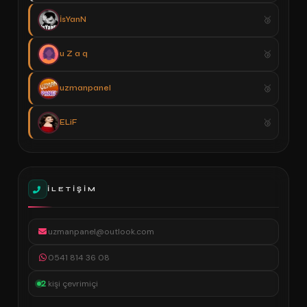
İsYanN
u Z a q
uzmanpanel
ELiF
İLETIŞIM
uzmanpanel@outlook.com
0541 814 36 08
2
kişi çevrimiçi