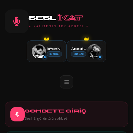
SESL
IKAT
✦ KALİTENİN TEK ADRESİ ✦
👑
👑
İsYanN
AraratLı
KURUCU
KURUCU
SOHBET'E GİRİŞ
Sesli & görüntülü sohbet