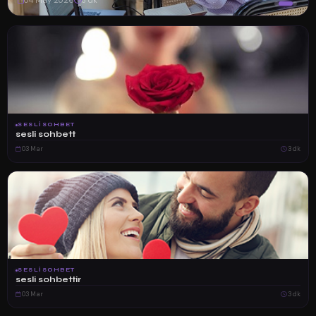
04 May 2026
3 dk
SESLISOHBET
sesli sohbett
03 Mar
3 dk
SESLISOHBET
sesli sohbettir
03 Mar
3 dk