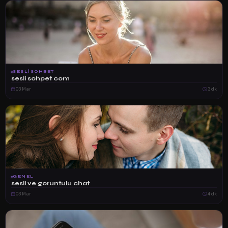
SESLISOHBET
sesli sohpet com
03 Mar
3 dk
GENEL
sesli ve goruntulu chat
03 Mar
4 dk