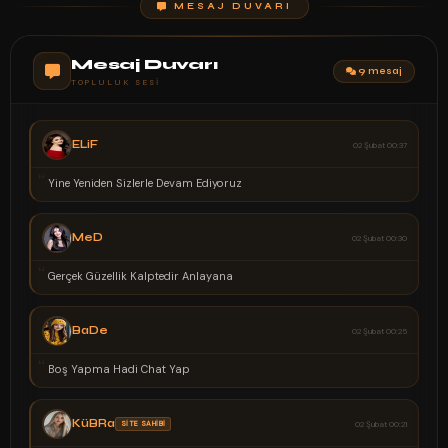
MESAJ DUVARI
Mesaj Duvarı
9 mesaj
TOPLULUK SESI
ELiF
02 Şubat 00:37
“
Yine Yeniden Sizlerle Devam Ediyoruz
MeD
02 Şubat 00:30
“
Gerçek Güzellik Kalptedir Anlayana
BaDe
02 Şubat 00:25
“
Boş Yapma Hadi Chat Yap
KüBRa
SİTE SAHİBİ
02 Şubat 00:21