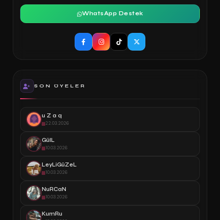
WhatsApp Destek
SON ÜYELER
u Z a q
22.03.2026
GülL
10.03.2026
LeyLiGüZeL
10.03.2026
NuRCaN
10.03.2026
KumRu