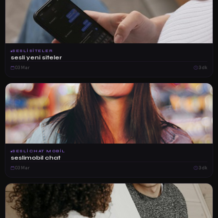
SESLISITELER
sesli yeni siteler
03 Mar
3 dk
SESLICHAT MOBIL
seslimobil chat
03 Mar
3 dk