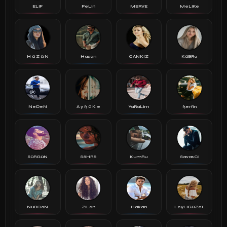
ELiF
PeLin
MERVE
MeLiKe
H ü Z ü N
Hasan
CANKIZ
KüBRa
NeDeN
A y ß ü K e
YaRaLim
ßerfin
SüRGüN
SäHRä
KumRu
SavasCi
NuRCaN
ZiLan
Hakan
LeyLiGüZeL