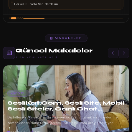
“
Herkes Burada Sen Nerdesin...
MAKALELER
Güncel Makaleler
✦ EN YENI YAZILAR ✦
GENEL
SesliKat.Com, Sesli Site, Mobil
Sesli Siteler, Canlı Chat...
Dijitalleşen dünyanın hızla değişen sosyal dinamikleri, bireyleri her
zamankinden daha fazla "gerçek" bir bağ kurma arayışına itiyor.
Mesajlaşma uy...