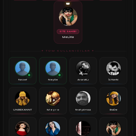
👑
SİTE SAHİBİ
MeLiKe
✦ TÜM KULLANICILAR ✦
farzet
NeySe
AraratLı
İsYanN
UNBEKANNT
M e y r a
fırat yılmaz
BaDe