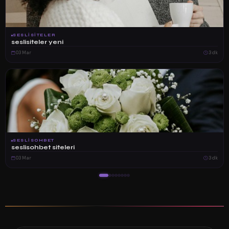
SESLISITELER
seslisiteler yeni
03 Mar
3 dk
SESLISOHBET
seslisohbet siteleri
03 Mar
3 dk